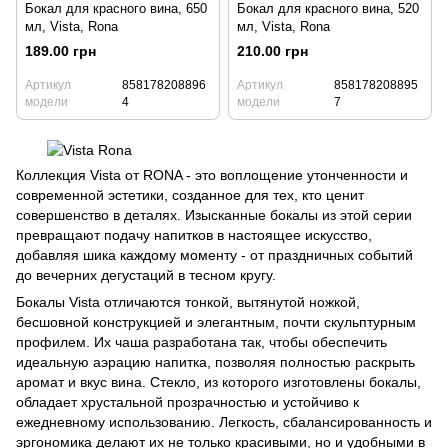
Бокал для красного вина, 650
Бокал для красного вина, 520
мл, Vista, Rona
мл, Vista, Rona
189.00 грн
210.00 грн
Артикул
858178208896
Артикул
858178208895
модели
4
модели
7
Коллекция Vista от RONA - это воплощение утонченности и
современной эстетики, созданное для тех, кто ценит
совершенство в деталях. Изысканные бокалы из этой серии
превращают подачу напитков в настоящее искусство,
добавляя шика каждому моменту - от праздничных событий
до вечерних дегустаций в тесном кругу.
Бокалы Vista отличаются тонкой, вытянутой ножкой,
бесшовной конструкцией и элегантным, почти скульптурным
профилем. Их чаша разработана так, чтобы обеспечить
идеальную аэрацию напитка, позволяя полностью раскрыть
аромат и вкус вина. Стекло, из которого изготовлены бокалы,
обладает хрустальной прозрачностью и устойчиво к
ежедневному использованию. Легкость, сбалансированность и
эргономика делают их не только красивыми, но и удобными в