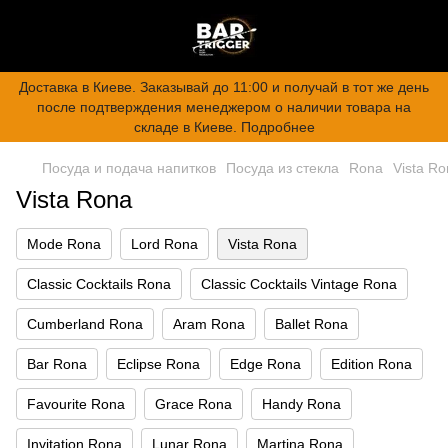
Доставка в Киеве. Заказывай до 11:00 и получай в тот же день
после подтверждения менеджером о наличии товара на
складе в Киеве. Подробнее
Посуда и подача напитков
Посуда из стекла
Rona
Vista R
Vista Rona
Mode Rona
Lord Rona
Vista Rona
Classic Cocktails Rona
Classic Cocktails Vintage Rona
Cumberland Rona
Aram Rona
Ballet Rona
Bar Rona
Eclipse Rona
Edge Rona
Edition Rona
Favourite Rona
Grace Rona
Handy Rona
Invitation Rona
Lunar Rona
Martina Rona