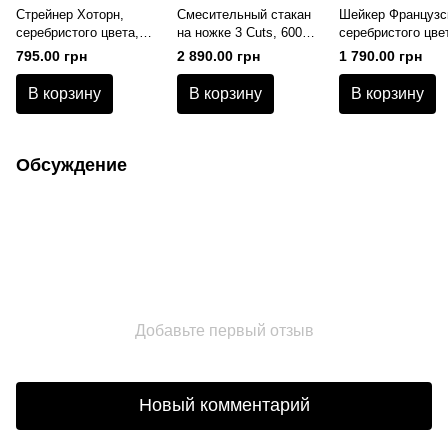
Стрейнер Хоторн,
Смесительный стакан
Шейкер Французс
серебристого цвета,
на ножке 3 Cuts, 600
серебристого цве
20.5 см, Calabrese,
мл, Calabrese, Urban
600 мл, Calabrese
795.00 грн
2 890.00 грн
1 790.00 грн
Urban Bar
Bar
Urban Bar
В корзину
В корзину
В корзину
Обсуждение
Добавьте первый отзыв
Новый комментарий