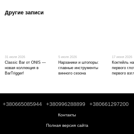
Другие записи
31 июля 2026
5 июля 2026
17 июня 2026
Classic Bar от ONIS —
Нарзаники и штопоры:
Коктейль на
новая коллекция в
главные инструменты
первого глот
BarTrigger!
винного сезона
первого взг
+380665085944
+380996288899
+380661297200
Контакты
Полная версия сайта