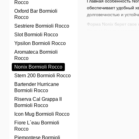
Главная особенность Non
Rocco
обеспечивает удобный хв
Oxford Bar Bormioli
долговечностью и устойч
Rocco
Форма Nonix берет свое 
Sestriere Bormioli Rocco
Bormioli Rocco адаптиро
Slot Bormioli Rocco
производству стекла. В 
Ypsilon Bormioli Rocco
Стаканы Nonix идеально 
Aromateca Bormioli
использовать для сидров
Rocco
пивоварен и кейтеринга,
Nonix Bormioli Rocco
В нашем магазине доступ
Stern 200 Bormioli Rocco
коктейлей
,
наборов для 
создания непревзойденны
Bartender Hurricane
Bormioli Rocco
Riserva Cal Grappa II
Bormioli Rocco
Icon Mug Bormioli Rocco
Fiore L`eau Bormioli
Rocco
Piemontese Bormioli