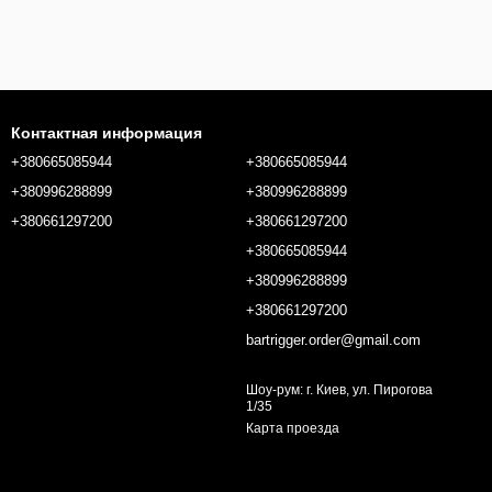
Контактная информация
+380665085944
+380665085944
+380996288899
+380996288899
+380661297200
+380661297200
+380665085944
+380996288899
+380661297200
bartrigger.order@gmail.com
Шоу-рум: г. Киев, ул. Пирогова
1/35
Карта проезда