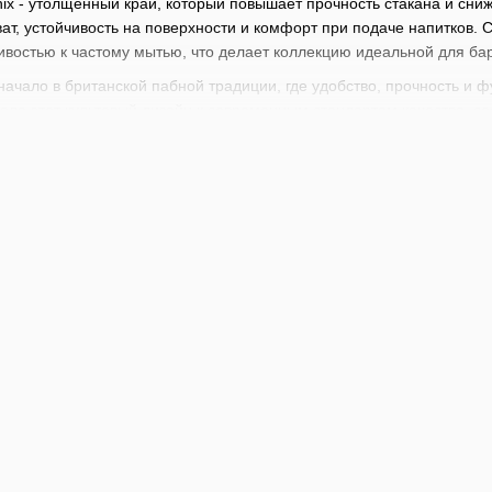
ix - утолщенный край, который повышает прочность стакана и сни
ат, устойчивость на поверхности и комфорт при подаче напитков. С
ивостью к частому мытью, что делает коллекцию идеальной для бар
начало в британской пабной традиции, где удобство, прочность и 
вала этот культовый дизайн к современным стандартам качества, 
результате появилась коллекция, которая сохраняет дух традиций,
подходят для подачи пива, эля, лагера, стаутов и других разливн
, коктейлей на пивной основе или безалкогольных напитков. Колле
 где важны скорость работы, стандарты подачи и выносливость инве
ен широкий выбор барного инвентаря, начиная от стрейнеров, джи
барменов
и
барной литературы
. Каждый найдет здесь что-то для с
х коктейлей. Прокачивайте ваши профессиональные навыки вместе