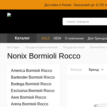
Перейти к основному контенту
Доставка в Киеве. Заказывай до 11:00
Каталог
SALE
NEW
О компании
Для брендо
BarTrigger
Посуда и подача напитков
Посуда из стекла
Bormioli Rocc
Nonix Bormioli Rocco
Фильтр
Бренд
America Bormioli Rocco
Bartender Bormioli Rocco
Bodega Bormioli Rocco
Exclusiva Bormioli Rocco
Aere Bormioli Rocco
Arena Bormioli Rocco