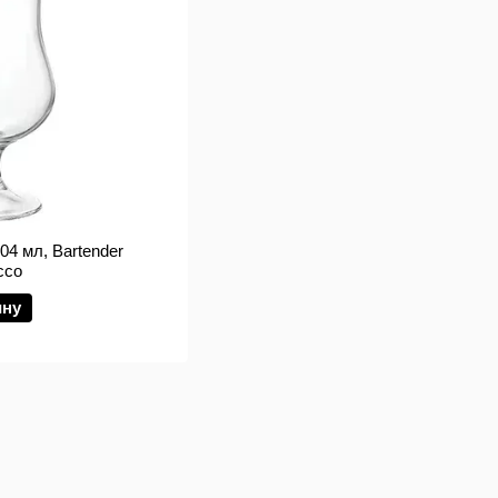
04 мл, Bartender
cco
ину