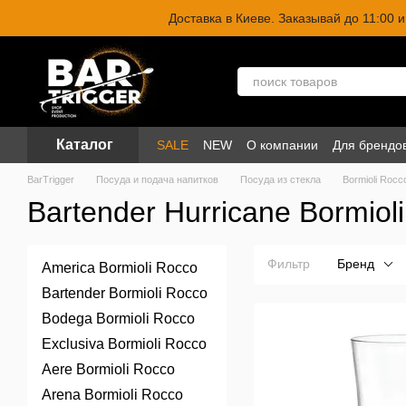
Перейти к основному контенту
Доставка в Киеве. Заказывай до 11:00
Каталог
SALE
NEW
О компании
Для брендо
BarTrigger
Посуда и подача напитков
Посуда из стекла
Bormioli Rocc
Bartender Hurricane Bormiol
Фильтр
Бренд
America Bormioli Rocco
Bartender Bormioli Rocco
Bodega Bormioli Rocco
Exclusiva Bormioli Rocco
Aere Bormioli Rocco
Arena Bormioli Rocco