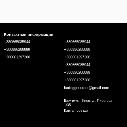
Контактная информация
+380665085944
+380665085944
+380996288899
+380996288899
+380661297200
+380661297200
+380665085944
+380996288899
+380661297200
bartrigger.order@gmail.com
Шоу-рум: г. Киев, ул. Пирогова
1/35
Карта проезда