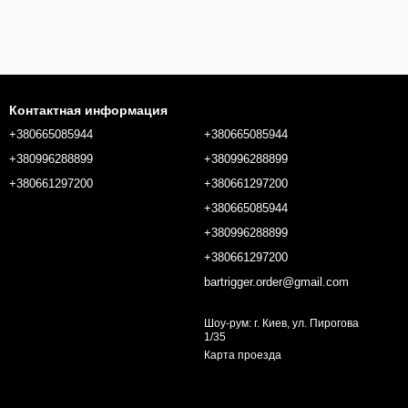
Контактная информация
+380665085944
+380665085944
+380996288899
+380996288899
+380661297200
+380661297200
+380665085944
+380996288899
+380661297200
bartrigger.order@gmail.com
Шоу-рум: г. Киев, ул. Пирогова
1/35
Карта проезда