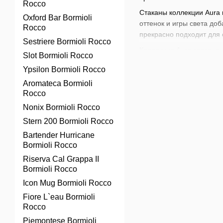
Rocco
Стаканы коллекции Aura 
Oxford Bar Bormioli
оттенок и игры света до
Rocco
прекрасно подходит для 
Sestriere Bormioli Rocco
Коллекция Aura создана
Slot Bormioli Rocco
явлениями игры света и 
Ypsilon Bormioli Rocco
серия сочетает итальянс
Aromateca Bormioli
Стаканы Aura подходят д
Rocco
домашних обедов, праздн
Nonix Bormioli Rocco
сделают каждый момент
Stern 200 Bormioli Rocco
В нашем магазине доступ
коктейлей
,
наборов для 
Bartender Hurricane
Bormioli Rocco
создания непревзойденны
Riserva Cal Grappa II
Bormioli Rocco
Icon Mug Bormioli Rocco
Fiore L`eau Bormioli
Rocco
Piemontese Bormioli