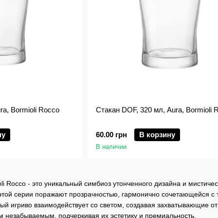
ra, Bormioli Rocco
Стакан DOF, 320 мл, Aura, Bormioli 
ну
60.00 грн
В корзину
В наличии
li Rocco - это уникальный симбиоз утонченного дизайна и мистичес
 этой серии поражают прозрачностью, гармонично сочетающейся с 
ый игриво взаимодействует со светом, создавая захватывающие от
м незабываемым, подчеркивая их эстетику и премиальность.