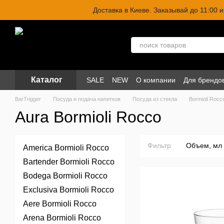
Перейти к основному контенту
Доставка в Киеве. Заказывай до 11:00
Каталог
SALE
NEW
О компании
Для брендо
BarTrigger
Посуда и подача напитков
Посуда из стекла
Bormioli Rocc
Aura Bormioli Rocco
Фильтр
Объем, мл
America Bormioli Rocco
Bartender Bormioli Rocco
Bodega Bormioli Rocco
Exclusiva Bormioli Rocco
Aere Bormioli Rocco
Arena Bormioli Rocco