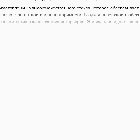
изготовлены из высококачественного стекла, которое обеспечивает
бавляют элегантности и неповторимости. Гладкая поверхность обе
современных и классических интерьеров. Эти изделия идеально п
, чтобы переосмыслить классическую стеклянную эстетику через 
оттенков, она стала символом гармонии между минимализмом и рос
кое искусство создания стекла с современными технологиями, пред
ля подачи воды, соков, коктейлей и других напитков, добавляя им
ичных вечеринок, ресторанной подачи или барного сервиса. Благо
 особенным и незабываемым.
ен широкий выбор барного инвентаря начиная от стрейнеров, джиг
барменов
и
барной литературы
. Каждый найдет здесь что-то для с
х коктейлей. Прокачивайте ваши профессиональные навыки вместе