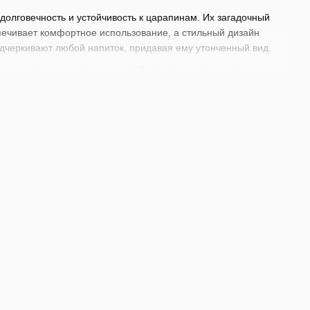
 долговечность и устойчивость к царапинам. Их загадочный
спечивает комфортное использование, а стильный дизайн
одчеркивают любой напиток, придавая ему утонченный вид.
призму современных тенденций. Вдохновленная природными
кошью. Благодаря многолетнему опыту Bormioli Rocco, эта
лагая уникальный продукт для эстетов.
 изящества и стильности. Они станут идеальным выбором для
даря их универсальности и элегантному виду, стаканы Aura
геров, смесительных стаканов до
украшений для сервировки
ебя под собственные индивидуальные потребности для
 с инвентарем от BarTrigger.