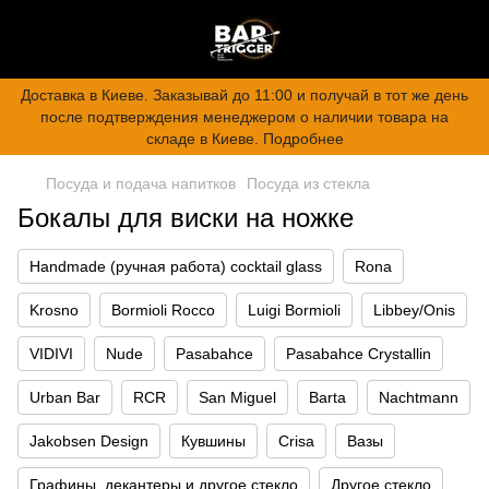
Доставка в Киеве. Заказывай до 11:00 и получай в тот же день
после подтверждения менеджером о наличии товара на
складе в Киеве. Подробнее
Посуда и подача напитков
Посуда из стекла
Бокалы для виски на ножке
Handmade (ручная работа) cocktail glass
Rona
Krosno
Bormioli Rocco
Luigi Bormioli
Libbey/Onis
VIDIVI
Nude
Pasabahce
Pasabahce Crystallin
Urban Bar
RCR
San Miguel
Barta
Nachtmann
Jakobsen Design
Кувшины
Crisa
Вазы
Графины, декантеры и другое стекло
Другое стекло