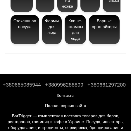
на
виски
ножке
Стеклянная
Формы
Клише-
Барные
Гр
посуда
для
штампы
органайзеры
льда
для
льда
+380665085944
+380996288899
+380661297200
Контакты
Полная версия сайта
BarTrigger — комплексная поставка товаров для баров,
ресторанов, гостиниц и кафе в Украине. Посуда, инвентарь,
оборудование, ингредиенты, сервировка, брендирование и