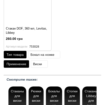
Стакан DOF, 360 мл, Levitas,
Libbey
260.00 грн
Артикул модели
753028
Тип товара
Бокал на ножке
Применение
Виски
Смотрите также:
Стаканы
Рюмки
Бокалы
Стопки
Стаканы
для
для
для
для
Libbey
виски
виски
виски
виски
для