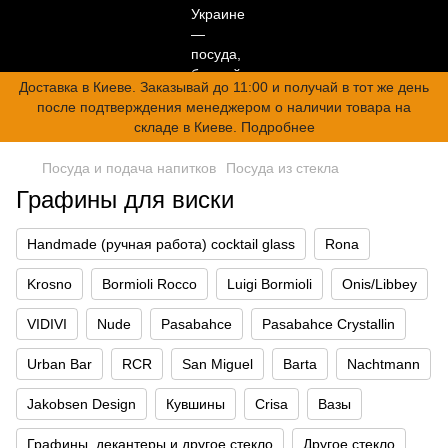
Доставка в Киеве. Заказывай до 11:00 и получай в тот же день
после подтверждения менеджером о наличии товара на
складе в Киеве. Подробнее
Посуда и подача напитков
Посуда из стекла
Графины для виски
Handmade (ручная работа) cocktail glass
Rona
Krosno
Bormioli Rocco
Luigi Bormioli
Onis/Libbey
VIDIVI
Nude
Pasabahce
Pasabahce Crystallin
Urban Bar
RCR
San Miguel
Barta
Nachtmann
Jakobsen Design
Кувшины
Crisa
Вазы
Графины, декантеры и другое стекло
Другое стекло