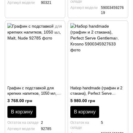
складе
Артикул модели
90321
Артикул модели
59003459276
19
Графин с подставкой для
Набор handmade (графин и 2
крепких напитков, 1050 мл,
стакана), Perfect Serve
Malt, Nude
Gentleman, Krosno
3 768.00 грн
5 980.00 грн
В корзину
В корзину
Остаток на складе
2
Остаток на
5
складе
Артикул модели
92785