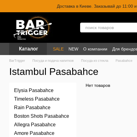
Перейти к основному контенту
Доставка в Киеве. Заказывай до 11:00
Каталог
SALE
NEW
О компании
Для брендо
BarTrigger
Посуда и подача напитков
Посуда из стекла
Pasabahce
Istambul Pasabahce
Нет товаров
Elysia Pasabahce
Timeless Pasabahce
Rain Pasabahce
Boston Shots Pasabahce
Allegra Pasabahce
Amore Pasabahce