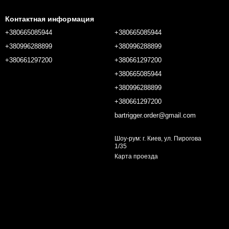
Контактная информация
+380665085944
+380665085944
+380996288899
+380996288899
+380661297200
+380661297200
+380665085944
+380996288899
+380661297200
bartrigger.order@gmail.com
Шоу-рум: г. Киев, ул. Пирогова
1/35
Карта проезда