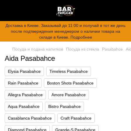
Доставка в Киеве. Заказывай до 11:00 и получай в тот же день
после подтверждения менеджером о наличии товара на
складе в Киеве. Подробнее
Посуда и подача напитков
Посуда из стекла
Pasabahce
Ai
Aida Pasabahce
Elysia Pasabahce
Timeless Pasabahce
Rain Pasabahce
Boston Shots Pasabahce
Allegra Pasabahce
Amore Pasabahce
Aqua Pasabahce
Bistro Pasabahce
Casablanca Pasabahce
Craft Pasabahce
Diamond Pasabahce
Grande-S Pasabahce