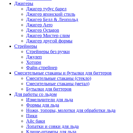
Джигеры
Джигер тубус барел
Джигер японский стиль
Джигер Белл & Леопольд
Джигер Aero
Джигер Octagon
Джигер Мистер слим
Джигер другой формы
Стрейнеры
Стрейнеры без ручки
Джулеп
Хоторн
Файн-стрейнер
Смесительные стаканы и бутылки для биттеров
Смесительные стаканы (стекло)
Смесительные стаканы (метал)
Бутылки для биттеров
Для работы со льдом
Измельчители для льда
Формы для льда
Ножи, топоры, молотки для обработки льда
Пики
Айс баки
Лопатки и совки для льда
Клише-штампы для льда