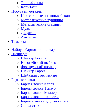
Тики-бокалы
Копитасы
Посуда из металла
Коктейльные и винные бокалы
Металлические кувшины
Металлические стаканы
Мулы
Джулепы
Ананасы
Термосы
Наборы барного инвентаря
Шейкеры
Шейкер Бостон
Европейский шейкер
Французский шейкер
Шейкер Барон
Шейкеры стеклянные
Барные ложки
Барная ложка Капля
Барная ложка Тризуб
Барная ложка Мадлер
Барная ложка Лепесток
Барные ложки другой формы
Свизл стики