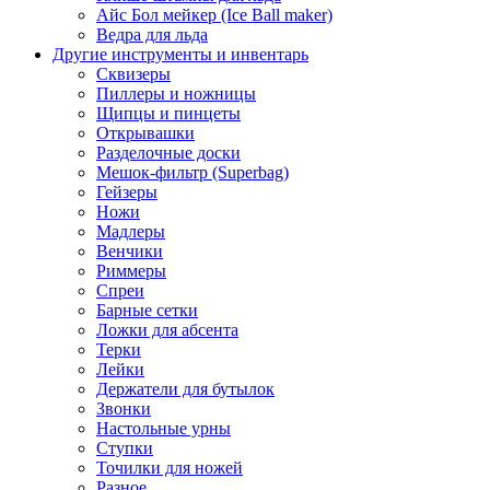
Айс Бол мейкер (Ice Ball maker)
Ведра для льда
Другие инструменты и инвентарь
Сквизеры
Пиллеры и ножницы
Щипцы и пинцеты
Открывашки
Разделочные доски
Мешок-фильтр (Superbag)
Гейзеры
Ножи
Мадлеры
Венчики
Риммеры
Спреи
Барные сетки
Ложки для абсента
Терки
Лейки
Держатели для бутылок
Звонки
Настольные урны
Ступки
Точилки для ножей
Разное