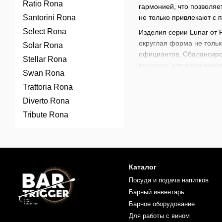
Ratio Rona
гармонией, что позволяе
Santorini Rona
не только привлекают с 
Select Rona
Изделия серии Lunar от 
округлая форма не тольк
Solar Rona
официантов. Сбалансиро
Stellar Rona
подходят для ежедневно
Swan Rona
Серия Lunar была создан
Trattoria Rona
Вдохновленная плавными 
Diverto Rona
совершенства. Благодар
Tribute Rona
Коллекция Lunar идеальн
форме и универсальному 
барах и ресторанах, так
В нашем магазине доступ
коктейлей
,
наборов для 
Каталог
создания непревзойденны
Посуда и подача напитков
Барный инвентарь
Барное оборудование
Для работы с вином