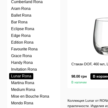
Cumberland Rona
Aram Rona
Ballet Rona
Bar Rona
Eclipse Rona
Edge Rona
Edition Rona
Favourite Rona
Grace Rona
Handy Rona
Стакан DOF, 460 мл, 
Invitation Rona
Lunar Rona
98.00 грн
В корзи
В наличии
Martina Rona
Medium Rona
Mise en Bouche Rona
Коллекция Lunar от RONA
Mondo Rona
практичности. Изделия и