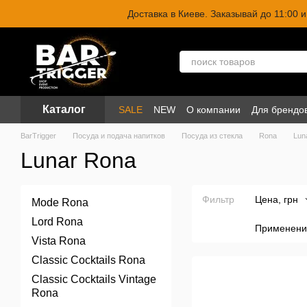
Перейти к основному контенту
Доставка в Киеве. Заказывай до 11:00
Каталог
SALE
NEW
О компании
Для брендо
BarTrigger
Посуда и подача напитков
Посуда из стекла
Rona
Lun
Lunar Rona
Фильтр
Цена, грн
Mode Rona
Lord Rona
Применени
Vista Rona
Classic Cocktails Rona
Classic Cocktails Vintage
Rona