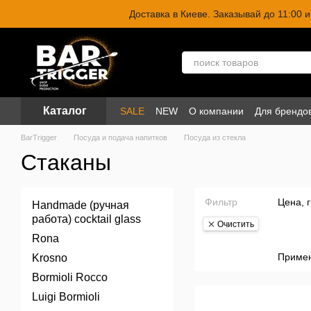
Перейти к основному контенту
Доставка в Киеве. Заказывай до 11:00
Каталог
SALE
NEW
О компании
Для брендо
BarTrigger
Посуда и подача напитков
Посуда из стекла
Стаканы
Фильтр
Цена, 
Handmade (ручная
работа) cocktail glass
Очистить
Rona
Приме
Krosno
Bormioli Rocco
Luigi Bormioli