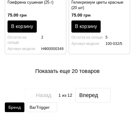
Гомфрена сушеная (25 г)
Гелихризиум цветы красные
(20 шт)
75.00 грн
75.00 грн
В корзину
В корзину
Остаток на
2
Остаток на складе
5
складе
Артикул модели
100-032/5
Артикул модели
НФ00000349
Показать еще 20 товаров
Назад
Вперед
1
из 12
Бренд
BarTrigger