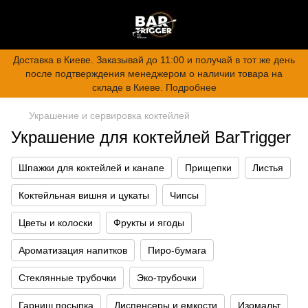
Доставка в Киеве. Заказывай до 11:00 и получай в тот же день
после подтверждения менеджером о наличии товара на
складе в Киеве. Подробнее
Украшение и сервировка коктейлей
Украшение для коктейлей BarTrigger
Шпажки для коктейлей и канапе
Прищепки
Листья
Коктейльная вишня и цукаты
Чипсы
Цветы и колоски
Фрукты и ягоды
Ароматизация напитков
Пиро-бумага
Стеклянные трубочки
Эко-трубочки
Гарниш посыпка
Диспенсеры и емкости
Изомальт