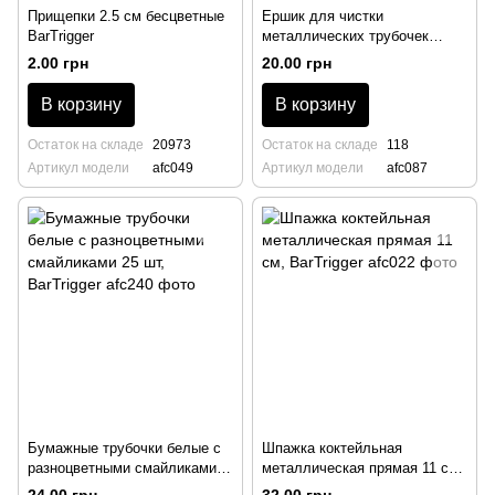
Прищепки 2.5 см беcцветные
Ершик для чистки
BarTrigger
металлических трубочек
BarTrigger
2.00 грн
20.00 грн
В корзину
В корзину
Остаток на складе
20973
Остаток на складе
118
Артикул модели
afc049
Артикул модели
afc087
Бумажные трубочки белые с
Шпажка коктейльная
разноцветными смайликами
металлическая прямая 11 см,
25 шт, BarTrigger
BarTrigger