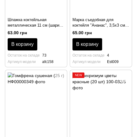
Шпажка коктейльная
Марка съедобная для
металлическая 11 см (шарик
коктейля "Ананас", 3,5х3 см,
золотого цвета), BarTrigger
(10шт)
63.00 грн
65.00 грн
В корзину
В корзину
Остаток на складе
73
Остаток на складе
4
Артикул модели
afc158
Артикул модели
Est009
NEW