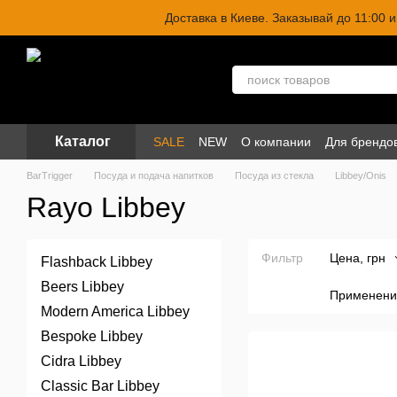
Перейти к основному контенту
Доставка в Киеве. Заказывай до 11:00
Каталог
SALE
NEW
О компании
Для брендо
BarTrigger
Посуда и подача напитков
Посуда из стекла
Libbey/Onis
Rayo Libbey
Фильтр
Цена, грн
Flashback Libbey
Beers Libbey
Применени
Modern America Libbey
Bespoke Libbey
Cidra Libbey
Classic Bar Libbey