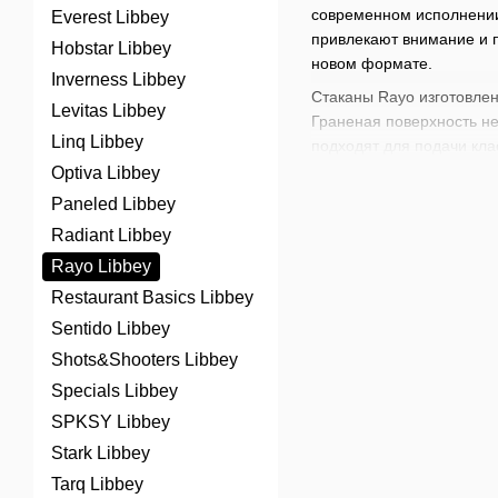
современном исполнении.
Everest Libbey
привлекают внимание и п
Hobstar Libbey
новом формате.
Inverness Libbey
Стаканы Rayo изготовлен
Levitas Libbey
Граненая поверхность не
Linq Libbey
подходят для подачи кла
интегрировать в любой б
Optiva Libbey
Paneled Libbey
Идея создания Rayo бере
питания. Компания Libbe
Radiant Libbey
Коллекция получила свое 
Rayo Libbey
Стаканы Rayo прекрасно 
Restaurant Basics Libbey
изящный дизайн делает и
Sentido Libbey
классических крепких нап
Shots&Shooters Libbey
комфорт, функциональнос
Specials Libbey
В нашем магазине доступ
коктейлей
,
наборов для 
SPKSY Libbey
создания непревзойденны
Stark Libbey
Tarq Libbey