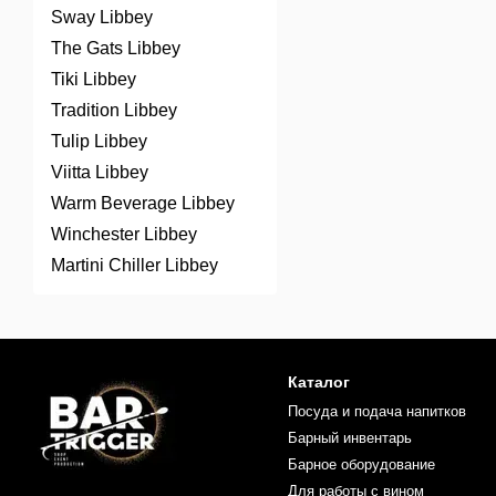
Sway Libbey
The Gats Libbey
Tiki Libbey
Tradition Libbey
Tulip Libbey
Viitta Libbey
Warm Beverage Libbey
Winchester Libbey
Martini Chiller Libbey
Каталог
Посуда и подача напитков
Барный инвентарь
Барное оборудование
Для работы с вином