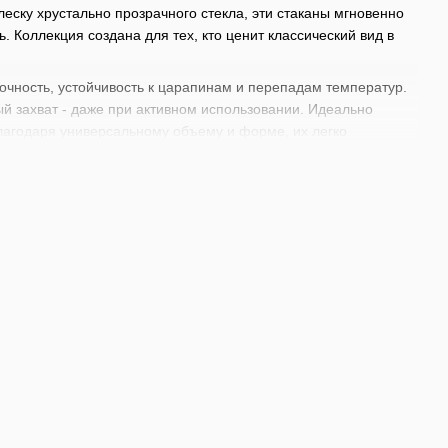
ску хрустально прозрачного стекла, эти стаканы мгновенно
Коллекция создана для тех, кто ценит классический вид в
очность, устойчивость к царапинам и перепадам температур.
ый захват - даже при активном использовании. Идеально
 Благодаря универсальному объему и форме, их легко
шине без потери прозрачности.
сь еще с середины ХХ века как в быту, так и в заведениях
слила этот знакомый образ, придав ему современное звучание.
ру, которую создают глубокие грани на поверхности стекла.
оранах или гостиницах, так и для домашней сервировки. Их
жизни. Они особенно хорошо подходят для подачи
у аромата. Это выбор для тех, кто стремится совместить
геров, смесительных стаканов до
украшений для сервировки
ебя под собственные индивидуальные потребности для
 с инвентарем от BarTrigger.