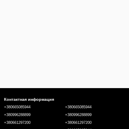
Контактная информация
+380665085944
+380665085944
+380996288899
+380996288899
+380661297200
+380661297200