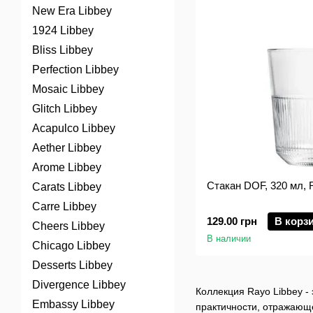
New Era Libbey
1924 Libbey
Bliss Libbey
Perfection Libbey
Mosaic Libbey
Glitch Libbey
Acapulco Libbey
Aether Libbey
Arome Libbey
Стакан DOF, 320 мл, 
Carats Libbey
Carre Libbey
129.00 грн
В корз
Cheers Libbey
В наличии
Chicago Libbey
Desserts Libbey
Divergence Libbey
Коллекция Rayo Libbey - 
Embassy Libbey
практичности, отражающе