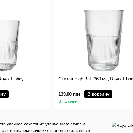
Rayo, Libbey
Стакан High Ball, 360 мл, Rayo, Libb
ину
139.00 грн
В корзину
В наличии
это удачное сочетание утонченного стиля и
е эстетику классических граненых стаканов в