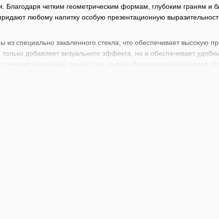
 Благодаря четким геометрическим формам, глубоким граням и бле
ридают любому напитку особую презентационную выразительность. 
ы из специально закаленного стекла, что обеспечивает высокую пр
 только добавляет визуального эффекта, но и обеспечивает удобн
ссических коктейлей, виски, сока, воды и безалкогольных миксов.
ар или сервировку стола. Стаканы можно мыть в посудомоечной ма
т начало из традиционных граненых стаканов, которые использовали
y, известная своим мастерством в производстве посуды, переосмы
название от испанского слова "rayo" - луч, намекая на световую иг
подходят как для профессионального использования в барах, рест
х уместными как на праздничном застолье, так и в повседневной 
итков или коктейлей со льдом, подчеркивая цвет, текстуру и глубин
ть и безупречный стиль в каждом глотке.
ен широкий выбор барного инвентаря начиная от стрейнеров, джиг
барменов
и
барной литературы
. Каждый найдет здесь что-то для с
х коктейлей. Прокачивайте ваши профессиональные навыки вместе