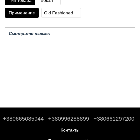
Тип товара
Бокал
Применение
Old Fashioned
Смотрите также:
Бокалы Old Fashioned
Бокалы для бренди
Бокалы для вина
Бокалы для виски
Бокалы для десерта
Стаканы
Бокалы для
коньяка
Бокалы для мартини
Бокалы шале
Бокалы для безалкогольных напитков
Бокалы для коктейлей
Бокалы для маргариты
Бокалы для пива
Бокалы для
шампанского
Бокалы Купе
Дегустационные бокалы
Бокалы
для Джин тоника
Бокалы флюте
+380665085944
+380996288899
+380661297200
Контакты