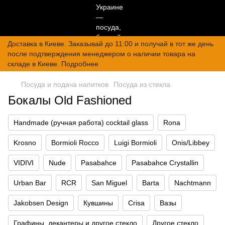
Доставка в Киеве. Заказывай до 11:00 и получай в тот же день
после подтверждения менеджером о наличии товара на
складе в Киеве. Подробнее
Посуда и подача напитков
Посуда из стекла
Бокалы Old Fashioned
Handmade (ручная работа) cocktail glass
Rona
Krosno
Bormioli Rocco
Luigi Bormioli
Onis/Libbey
VIDIVI
Nude
Pasabahce
Pasabahce Crystallin
Urban Bar
RCR
San Miguel
Barta
Nachtmann
Jakobsen Design
Кувшины
Crisa
Вазы
Графины, декантеры и другое стекло
Другое стекло