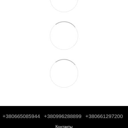
+380665085944
+380996288899
+380661297200
Контакты