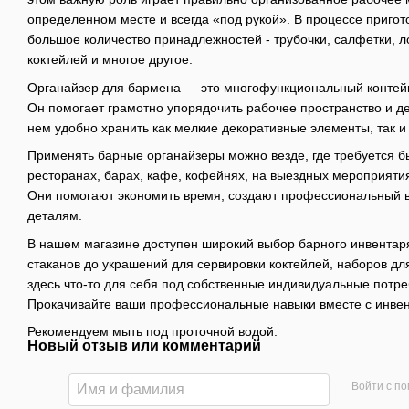
определенном месте и всегда «под рукой». В процессе пригот
большое количество принадлежностей - трубочки, салфетки, 
коктейлей и многое другое.
Органайзер для бармена — это многофункциональный контейн
Он помогает грамотно упорядочить рабочее пространство и д
нем удобно хранить как мелкие декоративные элементы, так и
Применять барные органайзеры можно везде, где требуется б
ресторанах, барах, кафе, кофейнях, на выездных мероприяти
Они помогают экономить время, создают профессиональный в
деталям.
В нашем магазине доступен широкий выбор барного инвентаря
стаканов до украшений для сервировки коктейлей, наборов д
здесь что-то для себя под собственные индивидуальные потр
Прокачивайте ваши профессиональные навыки вместе с инвент
Рекомендуем мыть под проточной водой.
Новый отзыв или комментарий
Войти с п