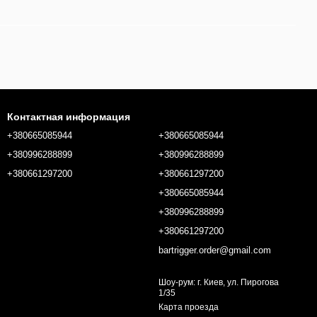
Контактная информация
+380665085944
+380665085944
+380996288899
+380996288899
+380661297200
+380661297200
+380665085944
+380996288899
+380661297200
bartrigger.order@gmail.com
Шоу-рум: г. Киев, ул. Пирогова
1/35
Карта проезда