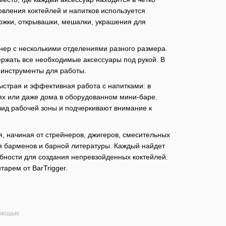
овления коктейлей и напитков используется
ложки, открывашки, мешалки, украшения для
ер с несколькими отделениями разного размера.
ержать все необходимые аксессуары под рукой. В
 инструменты для работы.
ыстрая и эффективная работа с напитками: в
ях или даже дома в оборудованном мини-баре.
ид рабочей зоны и подчеркивают внимание к
, начиная от стрейнеров, джигеров, смесительных
ля барменов и барной литературы. Каждый найдет
ебности для создания непревзойденных коктейлей.
арем от BarTrigger.
омощью