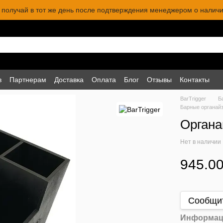
 и получай в тот же день после подтверждения менеджером о наличи
в
Партнерам
Доставка
Оплата
Блог
Отзывы
Контакты
BarTrigger
Б
Барные органай
Органа
Нет в наличии
945.00
Сообщит
Информац