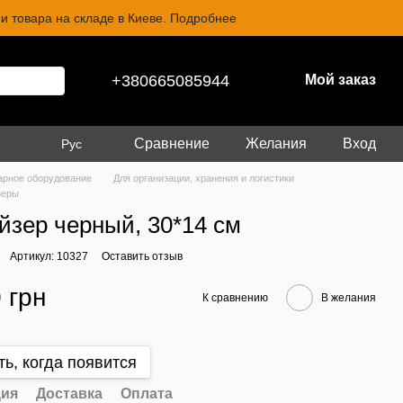
и товара на складе в Киеве. Подробнее
+380665085944
Мой заказ
Сравнение
Желания
Вход
Рус
арное оборудование
Для организации, хранения и логистики
зеры
йзер черный, 30*14 см
Артикул: 10327
Оставить отзыв
 грн
К сравнению
В желания
ь, когда появится
ия
Доставка
Оплата