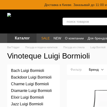
Перейти к основному контенту
Доставка в Киеве. Заказывай до 11:00
Каталог
SALE
NEW
О компании
Для брендо
BarTrigger
Посуда и подача напитков
Посуда из стекла
Luigi Bormioli
Vinoteque Luigi Bormioli
Фильтр
Бренд
Bach Luigi Bormioli
Backdoor Luigi Bormioli
Charme Luigi Bormioli
Diamante Luigi Bormioli
Elixir Luigi Bormioli
Jazz Luigi Bormioli