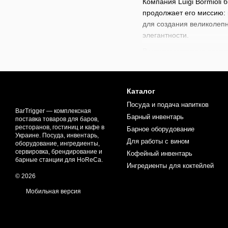
Компания Luigi Bormioli
продолжает его миссию: 
для создания великолепн
элегантности.
В нашем магазине доступ
коктейлей, подарочных н
непревзойденных коктейл
Каталог
Посуда и подача напитков
BarTrigger — комплексная
Барный инвентарь
поставка товаров для баров,
ресторанов, гостиниц и кафе в
Барное оборудование
Украине. Посуда, инвентарь,
Для работы с вином
оборудование, ингредиенты,
сервировка, брендирование и
Кофейный инвентарь
барные станции для HoReCa.
Ингредиенты для коктейлей
© 2026
Мобильная версия