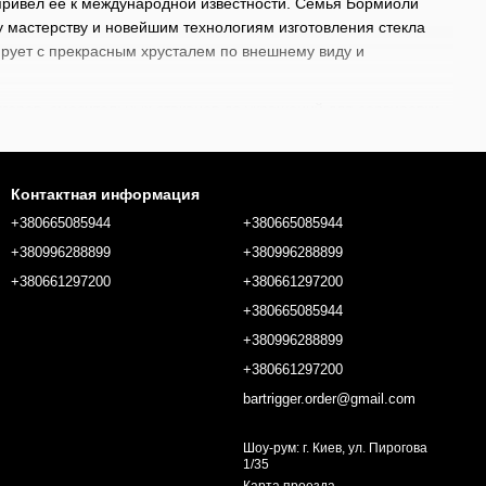
 привел ее к международной известности. Семья Бормиоли
 мастерству и новейшим технологиям изготовления стекла
рирует с прекрасным хрусталем по внешнему виду и
геров, смесительных стаканов до украшений для сервировки
я под собственные индивидуальные потребности для создания
арем от BarTrigger.
Контактная информация
+380665085944
+380665085944
+380996288899
+380996288899
+380661297200
+380661297200
+380665085944
+380996288899
+380661297200
bartrigger.order@gmail.com
Шоу-рум: г. Киев, ул. Пирогова
1/35