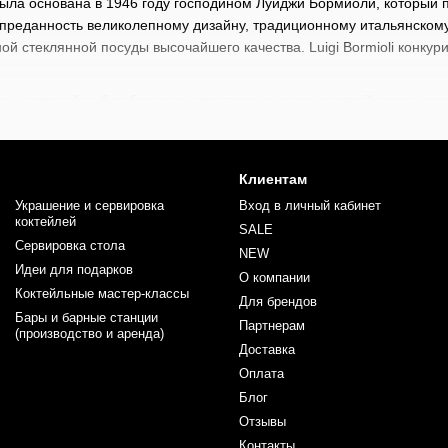
 была основана в 1946 году господином Луиджи Бормиоли, который
преданность великолепному дизайну, традиционному итальянскому
ой стеклянной посуды высочайшего качества. Luigi Bormioli конку
ен широкий выбор барного инвентаря начиная от стрейнеров, джиг
аборов и барной литературы. Каждый найдет здесь что-то для себ
ей. Прокачивайте ваши профессиональные навыки вместе с инвент
Клиентам
Украшение и сервировка
Вход в личный кабинет
коктейлей
SALE
Сервировка стола
NEW
Идеи для подарков
О компании
Коктейльные мастер-классы
Для брендов
Бары и барные станции
Партнерам
(производство и аренда)
Доставка
Оплата
Блог
Отзывы
Контакты