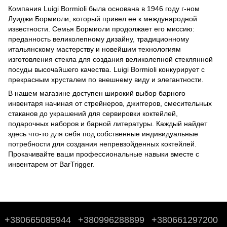
Компания Luigi Bormioli была основана в 1946 году г-ном
Луиджи Бормиоли, который привел ее к международной
известности. Семья Бормиоли продолжает его миссию:
преданность великолепному дизайну, традиционному
итальянскому мастерству и новейшим технологиям
изготовления стекла для создания великолепной стеклянной
посуды высочайшего качества. Luigi Bormioli конкурирует с
прекрасным хрусталем по внешнему виду и элегантности.
В нашем магазине доступен широкий выбор барного
инвентаря начиная от стрейнеров, джиггеров, смесительных
стаканов до украшений для сервировки коктейлей,
подарочных наборов и барной литературы. Каждый найдет
здесь что-то для себя под собственные индивидуальные
потребности для создания непревзойденных коктейлей.
Прокачивайте ваши профессиональные навыки вместе с
инвентарем от BarTrigger.
+380665085944
+380996288899
+380661297200