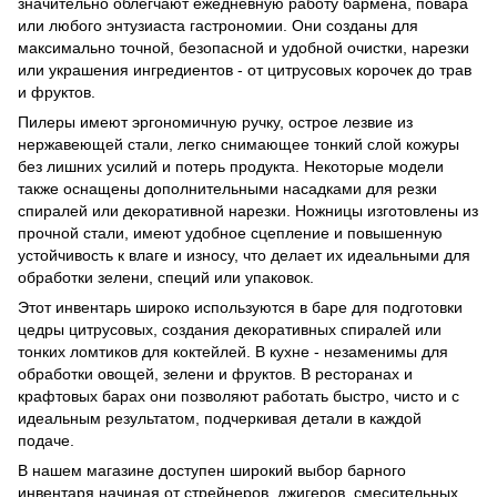
значительно облегчают ежедневную работу бармена, повара
или любого энтузиаста гастрономии. Они созданы для
максимально точной, безопасной и удобной очистки, нарезки
или украшения ингредиентов - от цитрусовых корочек до трав
и фруктов.
Пилеры имеют эргономичную ручку, острое лезвие из
нержавеющей стали, легко снимающее тонкий слой кожуры
без лишних усилий и потерь продукта. Некоторые модели
также оснащены дополнительными насадками для резки
спиралей или декоративной нарезки. Ножницы изготовлены из
прочной стали, имеют удобное сцепление и повышенную
устойчивость к влаге и износу, что делает их идеальными для
обработки зелени, специй или упаковок.
Этот инвентарь широко используются в баре для подготовки
цедры цитрусовых, создания декоративных спиралей или
тонких ломтиков для коктейлей. В кухне - незаменимы для
обработки овощей, зелени и фруктов. В ресторанах и
крафтовых барах они позволяют работать быстро, чисто и с
идеальным результатом, подчеркивая детали в каждой
подаче.
В нашем магазине доступен широкий выбор барного
инвентаря начиная от стрейнеров, джигеров, смесительных