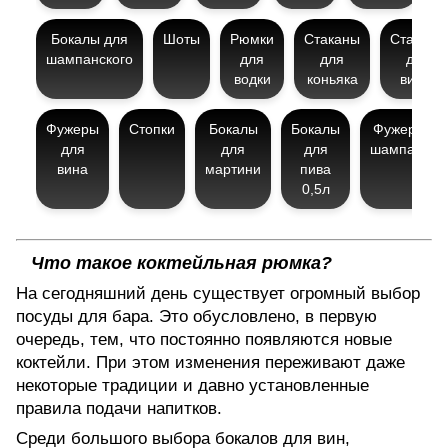
Бокалы для
Шоты
Рюмки
Стаканы
Стаканы
шампанского
для
для
для
водки
коньяка
виски
Фужеры
Стопки
Бокалы
Бокалы
Фужеры дл
для
для
для
шампанско
вина
мартини
пива
0,5л
Что такое коктейльная рюмка?
На сегодняшний день существует огромный выбор
посуды для бара
. Это обусловлено, в первую
очередь, тем, что постоянно появляются новые
коктейли. При этом изменения переживают даже
некоторые традиции и давно установленные
правила подачи напитков.
Среди большого выбора
бокалов для вин
,