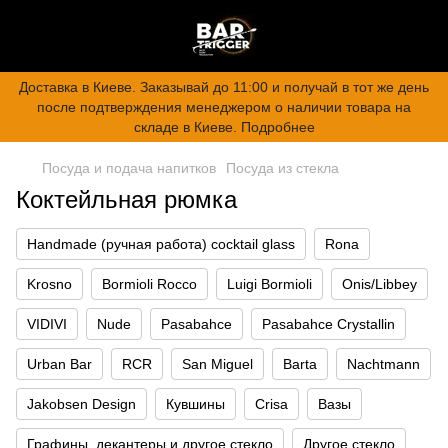
Доставка в Киеве. Заказывай до 11:00 и получай в тот же день
после подтверждения менеджером о наличии товара на
складе в Киеве. Подробнее
Посуда и подача напитков
Посуда из стекла
Коктейльная рюмка
Handmade (ручная работа) cocktail glass
Rona
Krosno
Bormioli Rocco
Luigi Bormioli
Onis/Libbey
VIDIVI
Nude
Pasabahce
Pasabahce Crystallin
Urban Bar
RCR
San Miguel
Barta
Nachtmann
Jakobsen Design
Кувшины
Crisa
Вазы
Графины, декантеры и другое стекло
Другое стекло