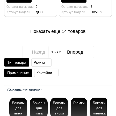
Остаток на складе
2
Остаток на складе
3
Артикул модели
sjt050
Артикул модели
UB5159
Показать еще 14 товаров
Назад
Вперед
1
из 2
Тип товара
Рюмка
Применение
Коктейли
Смотрите также:
Бокалы
Бокалы
Бокалы
Рюмки
Бокалы
для
для
для
для
вина
пива
виски
коньяка
к