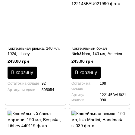
Коктейльная рюмка, 140 мл,
Коктейльный бокал
1924, Libbey
Nick&Nora, 140 мл, America
20S, Bormioli Rocco
243.00 грн
243.00 грн
В корзину
В корзину
Остаток на складе
92
Остаток на
108
складе
Артикул модели
505054
Артикул
122145BAU021
модели
990