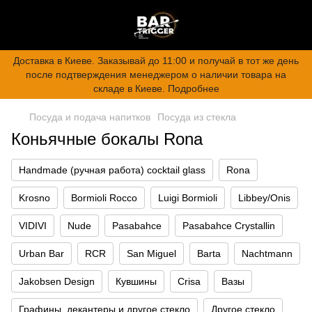
Доставка в Киеве. Заказывай до 11:00 и получай в тот же день
после подтверждения менеджером о наличии товара на
складе в Киеве. Подробнее
Посуда и подача напитков
Посуда из стекла
Коньячные бокалы Rona
Handmade (ручная работа) cocktail glass
Rona
Krosno
Bormioli Rocco
Luigi Bormioli
Libbey/Onis
VIDIVI
Nude
Pasabahce
Pasabahce Crystallin
Urban Bar
RCR
San Miguel
Barta
Nachtmann
Jakobsen Design
Кувшины
Crisa
Вазы
Графины, декантеры и другое стекло
Другое стекло