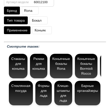
Артикул модели
60012100
Бренд
Rona
Тип товара
Бокал
Применение
Коньяк
Смотрите также:
Стаканы
Рюмки
Коньячные
Коньячные
Кон
для
для
бокалы
бокалы
бо
коньяка
коньяка
Rona
Bormioli
N
Rocco
Стеклянная
Формы
Клише-
Барные
Гр
посуда
для
штампы
органайзеры
льда
для
льда