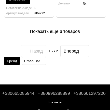
Деления
Да
Остаток на складе
6
Артикул модели
UB4292
Показать еще 6 товаров
Назад
Вперед
1
из 2
Бренд
Urban Bar
+380665085944
+380996288899
+380661297200
Контакты