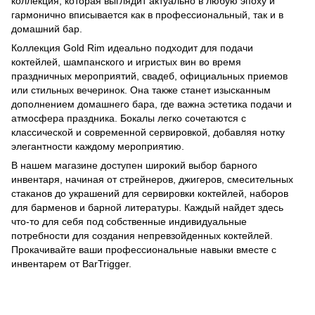
коллекция, которая выглядит актуально в любую эпоху и
гармонично вписывается как в профессиональный, так и в
домашний бар.
Коллекция Gold Rim идеально подходит для подачи
коктейлей, шампанского и игристых вин во время
праздничных мероприятий, свадеб, официальных приемов
или стильных вечеринок. Она также станет изысканным
дополнением домашнего бара, где важна эстетика подачи и
атмосфера праздника. Бокалы легко сочетаются с
классической и современной сервировкой, добавляя нотку
элегантности каждому мероприятию.
В нашем магазине доступен широкий выбор барного
инвентаря, начиная от стрейнеров, джигеров, смесительных
стаканов до
украшений для сервировки коктейлей
,
наборов
для барменов
и
барной литературы
. Каждый найдет здесь
что-то для себя под собственные индивидуальные
потребности для создания непревзойденных коктейлей.
Прокачивайте ваши профессиональные навыки вместе с
инвентарем от BarTrigger.