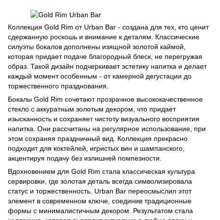
Коллекция Gold Rim от Urban Bar - создана для тех, кто ценит
сдержанную роскошь и внимание к деталям. Классические
силуэты бокалов дополнены изящной золотой каймой,
которая придает подаче благородный блеск, не перегружая
образ. Такой дизайн подчеркивает эстетику напитка и делает
каждый момент особенным - от камерной дегустации до
торжественного празднования.
Бокалы Gold Rim сочетают прозрачное высококачественное
стекло с аккуратным золотым декором, что придает
изысканность и сохраняет чистоту визуального восприятия
напитка. Они рассчитаны на регулярное использование, при
этом сохраняя праздничный вид. Коллекция прекрасно
подходит для коктейлей, игристых вин и шампанского,
акцентируя подачу без излишней помпезности.
Вдохновением для Gold Rim стала классическая культура
сервировки, где золотая деталь всегда символизировала
статус и торжественность. Urban Bar переосмыслил этот
элемент в современном ключе, соединив традиционные
формы с минималистичным декором. Результатом стала