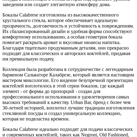
заведения или создает элегантную атмосферу дома.
Бокалы Calabrese изготовлены из высококачественного
хрустального стекла, которое обеспечивает идеальную
прозрачность, долговечность и устойчивость к повреждениям.
Их сбалансированный дизайн и удобная форма способствуют
комфортному использованию, а особая геометрия бокала
помогает раскрыть аромат и вкусовые нюансы напитка.
Благодаря тщательно продуманным деталям, они прекрасно
подходят для классических и авторских коктейлей, придавая
им премиальную подачу.
Коллекция была разработана в сотрудничестве с легендарным
барменом Сальваторе Калабрезе, который является настоящим
мастером миксологии. Его видение безупречной презентации
коктейлей воплотилось в этой серии бокалов, где каждый
элемент - от формы до пропорций - создан для
профессионального использования и удовлетворения самых
высоких требований к качеству. Urban Bar, бренд с более чем
30-летней историей, воплотил лучшие традиции изготовления
стеклянной посуды и создал универсальную коллекцию,
которая не подвластна времени.
Бокалы Calabrese идеально подходят для подачи классических
и современных коктейлей, таких как Negroni, Old Fashioned,