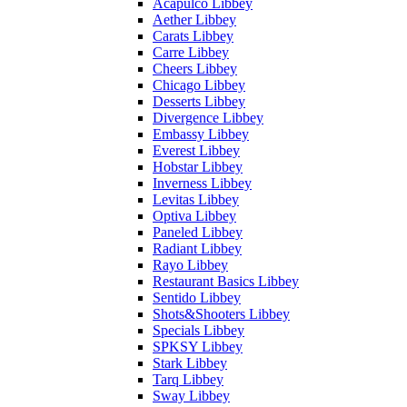
Acapulco Libbey
Aether Libbey
Carats Libbey
Carre Libbey
Cheers Libbey
Chicago Libbey
Desserts Libbey
Divergence Libbey
Embassy Libbey
Everest Libbey
Hobstar Libbey
Inverness Libbey
Levitas Libbey
Optiva Libbey
Paneled Libbey
Radiant Libbey
Rayo Libbey
Restaurant Basics Libbey
Sentido Libbey
Shots&Shooters Libbey
Specials Libbey
SPKSY Libbey
Stark Libbey
Tarq Libbey
Sway Libbey