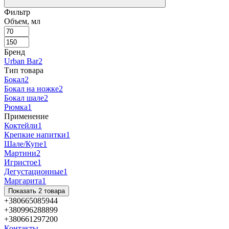
Фильтр
Объем, мл
Бренд
Urban Bar
2
Тип товара
Бокал
2
Бокал на ножке
2
Бокал шале
2
Рюмка
1
Применение
Коктейли
1
Крепкие напитки
1
Шале/Купе
1
Мартини
2
Игристое
1
Дегустационные
1
Маргарита
1
Показать 2 товара
+380665085944
+380996288899
+380661297200
Контакты