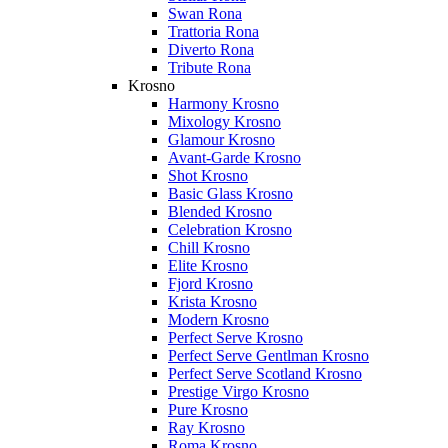
Swan Rona
Trattoria Rona
Diverto Rona
Tribute Rona
Krosno
Harmony Krosno
Mixology Krosno
Glamour Krosno
Avant-Garde Krosno
Shot Krosno
Basic Glass Krosno
Blended Krosno
Celebration Krosno
Chill Krosno
Elite Krosno
Fjord Krosno
Krista Krosno
Modern Krosno
Perfect Serve Krosno
Perfect Serve Gentlman Krosno
Perfect Serve Scotland Krosno
Prestige Virgo Krosno
Pure Krosno
Ray Krosno
Roma Krosno