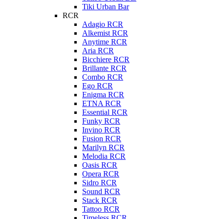
Tiki Urban Bar
RCR
Adagio RCR
Alkemist RCR
Anytime RCR
Aria RCR
Bicchiere RCR
Brillante RCR
Combo RCR
Ego RCR
Enigma RCR
ETNA RCR
Essential RCR
Funky RCR
Invino RCR
Fusion RCR
Marilyn RCR
Melodia RCR
Oasis RCR
Opera RCR
Sidro RCR
Sound RCR
Stack RCR
Tattoo RCR
Timeless RCR