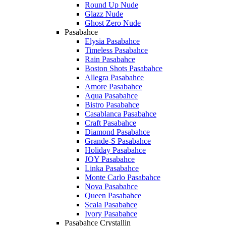
Round Up Nude
Glazz Nude
Ghost Zero Nude
Pasabahce
Elysia Pasabahce
Timeless Pasabahce
Rain Pasabahce
Boston Shots Pasabahce
Allegra Pasabahce
Amore Pasabahce
Aqua Pasabahce
Bistro Pasabahce
Casablanca Pasabahce
Craft Pasabahce
Diamond Pasabahce
Grande-S Pasabahce
Holiday Pasabahce
JOY Pasabahce
Linka Pasabahce
Monte Carlo Pasabahce
Nova Pasabahce
Queen Pasabahce
Scala Pasabahce
Ivory Pasabahce
Pasabahce Crystallin