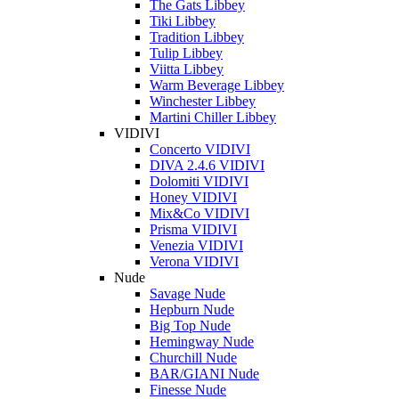
The Gats Libbey
Tiki Libbey
Tradition Libbey
Tulip Libbey
Viitta Libbey
Warm Beverage Libbey
Winchester Libbey
Martini Chiller Libbey
VIDIVI
Concerto VIDIVI
DIVA 2.4.6 VIDIVI
Dolomiti VIDIVI
Honey VIDIVI
Mix&Co VIDIVI
Prisma VIDIVI
Venezia VIDIVI
Verona VIDIVI
Nude
Savage Nude
Hepburn Nude
Big Top Nude
Hemingway Nude
Churchill Nude
BAR/GIANI Nude
Finesse Nude