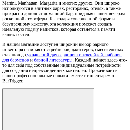
Martini, Manhattan, Margarita и многих других. Они широко
используются в элитных барах, ресторанах, отелях, а также
прекрасно дополнят домашний бар, придавая вашим вечерам
роскошной атмосферы. Благодаря совершенной форме и
безупречному качеству, эта коллекция поможет создать
идеальную подачу напитков, которая останется в памяти
ваших гостей.
В нашем магазине доступен широкий выбор барного
инвентаря начиная от стрейнеров, джиггеров, смесительных
стаканов до
украшений для сервировки коктейлей
,
наборов
для барменов
и
барной литературы
. Каждый найдет здесь что-
то для себя под собственные индивидуальные потребности
для создания непревзойденных коктейлей. Прокачивайте
ваши профессиональные навыки вместе с инвентарем от
BarTrigger.