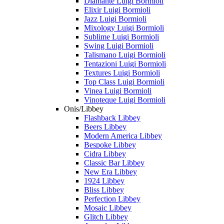
Diamante Luigi Bormioli
Elixir Luigi Bormioli
Jazz Luigi Bormioli
Mixology Luigi Bormioli
Sublime Luigi Bormioli
Swing Luigi Bormioli
Talismano Luigi Bormioli
Tentazioni Luigi Bormioli
Textures Luigi Bormioli
Top Class Luigi Bormioli
Vinea Luigi Bormioli
Vinoteque Luigi Bormioli
Onis/Libbey
Flashback Libbey
Beers Libbey
Modern America Libbey
Bespoke Libbey
Cidra Libbey
Classic Bar Libbey
New Era Libbey
1924 Libbey
Bliss Libbey
Perfection Libbey
Mosaic Libbey
Glitch Libbey