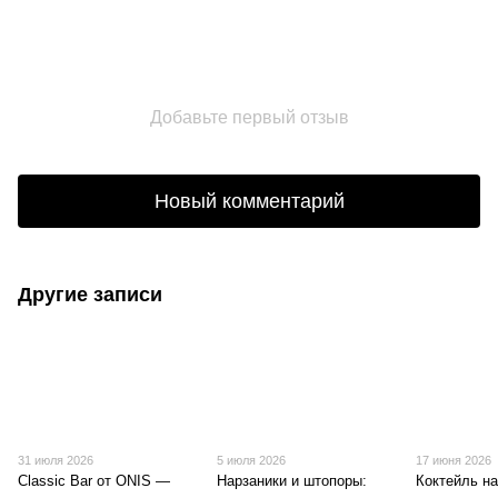
Добавьте первый отзыв
Новый комментарий
Другие записи
31 июля 2026
5 июля 2026
17 июня 2026
Classic Bar от ONIS —
Нарзаники и штопоры:
Коктейль на