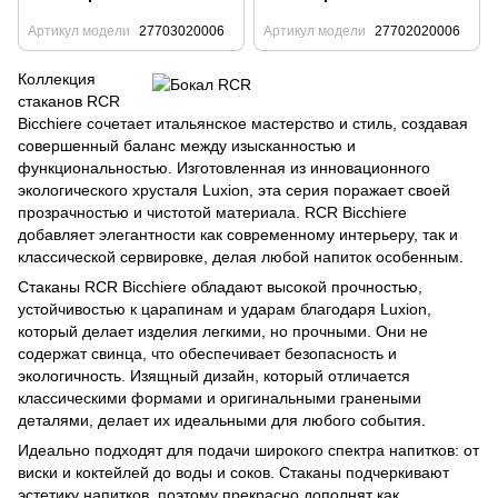
Артикул модели
27703020006
Артикул модели
27702020006
Коллекция
стаканов RCR
Bicchiere сочетает итальянское мастерство и стиль, создавая
совершенный баланс между изысканностью и
функциональностью. Изготовленная из инновационного
экологического хрусталя Luxion, эта серия поражает своей
прозрачностью и чистотой материала. RCR Bicchiere
добавляет элегантности как современному интерьеру, так и
классической сервировке, делая любой напиток особенным.
Стаканы RCR Bicchiere обладают высокой прочностью,
устойчивостью к царапинам и ударам благодаря Luxion,
который делает изделия легкими, но прочными. Они не
содержат свинца, что обеспечивает безопасность и
экологичность. Изящный дизайн, который отличается
классическими формами и оригинальными гранеными
деталями, делает их идеальными для любого события.
Идеально подходят для подачи широкого спектра напитков: от
виски и коктейлей до воды и соков. Стаканы подчеркивают
эстетику напитков, поэтому прекрасно дополнят как