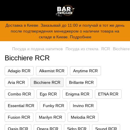
Доставка в Киеве. Заказывай до 11:00 и получай в тот же день
после подтверждения менеджером о наличии товара на
складе в Киеве. Подробнее
Посуда и подача напитков
Посуда из стекла
RCR
Bicchier
Bicchiere RCR
Adagio RCR
Alkemist RCR
Anytime RCR
Aria RCR
Bicchiere RCR
Brillante RCR
Combo RCR
Ego RCR
Enigma RCR
ETNA RCR
Essential RCR
Funky RCR
Invino RCR
Fusion RCR
Marilyn RCR
Melodia RCR
Oasis RCR
Opera RCR
Sidro RCR
Sound RCR