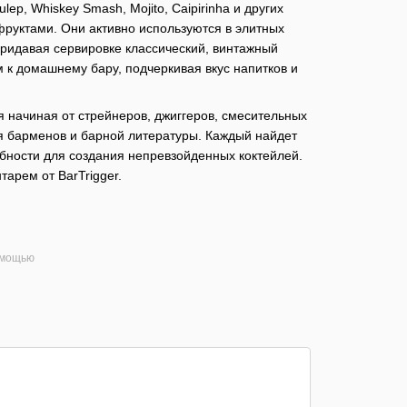
p, Whiskey Smash, Mojito, Caipirinha и других
фруктами. Они активно используются в элитных
придавая сервировке классический, винтажный
м к домашнему бару, подчеркивая вкус напитков и
 начиная от стрейнеров, джиггеров, смесительных
ля барменов и барной литературы. Каждый найдет
ебности для создания непревзойденных коктейлей.
арем от BarTrigger.
омощью