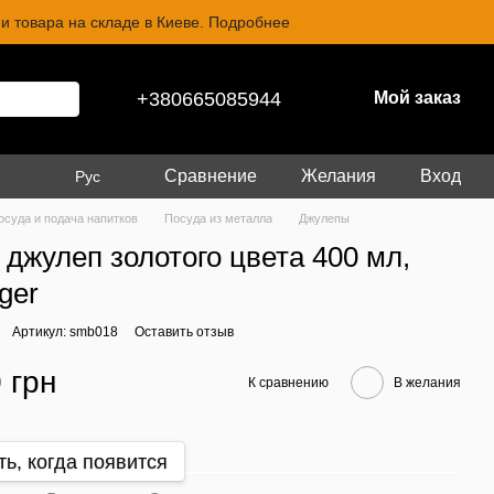
и товара на складе в Киеве. Подробнее
+380665085944
Мой заказ
Сравнение
Желания
Вход
Рус
осуда и подача напитков
Посуда из металла
Джулепы
 джулеп золотого цвета 400 мл,
ger
Артикул: smb018
Оставить отзыв
 грн
К сравнению
В желания
ь, когда появится