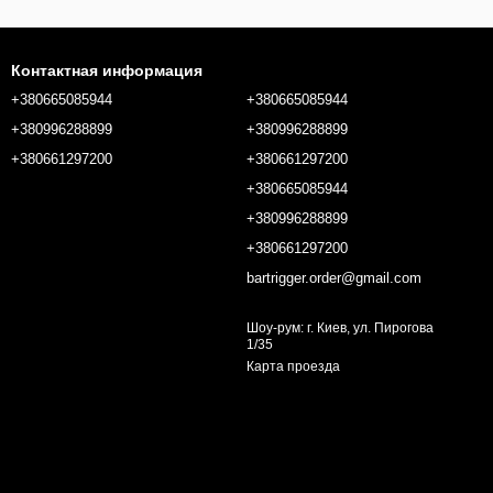
Контактная информация
+380665085944
+380665085944
+380996288899
+380996288899
+380661297200
+380661297200
+380665085944
+380996288899
+380661297200
bartrigger.order@gmail.com
Шоу-рум: г. Киев, ул. Пирогова
1/35
Карта проезда