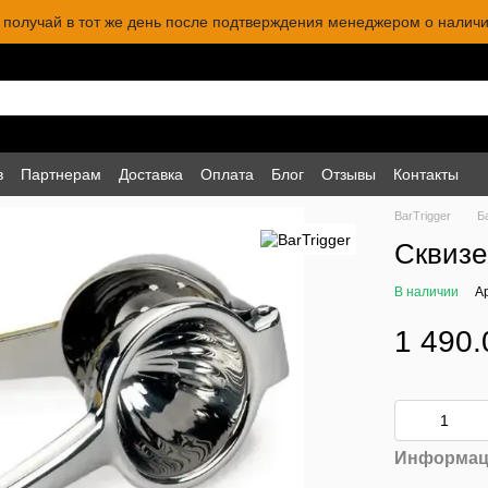
 и получай в тот же день после подтверждения менеджером о наличи
в
Партнерам
Доставка
Оплата
Блог
Отзывы
Контакты
BarTrigger
Б
Сквизе
В наличии
А
1 490.
Информац