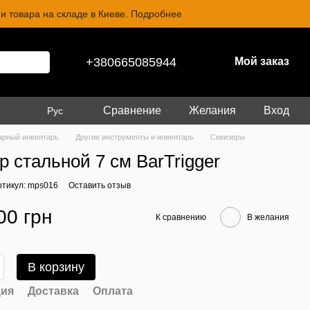
и товара на складе в Киеве. Подробнее
+380665085944
Мой заказ
Сравнение
Желания
Вход
Рус
арный инвентарь
Другие инструменты и инвентарь
Сквизеры
р стальной 7 см BarTrigger
ртикул: mps016
Оставить отзыв
00 грн
К сравнению
В желания
В корзину
ия
Доставка
Оплата