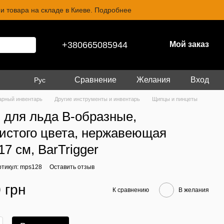
и товара на складе в Киеве. Подробнее
+380665085944
Мой заказ
Сравнение
Желания
Вход
Рус
арный инвентарь
Другие инструменты и инвентарь
Щипцы и пинцеты
для льда B-образные,
истого цвета, нержавеющая
17 см, BarTrigger
ртикул: mps128
Оставить отзыв
 грн
К сравнению
В желания