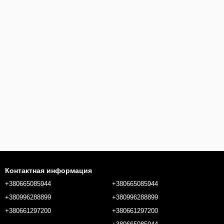
Контактная информация
+380665085944
+380665085944
+380996288899
+380996288899
+380661297200
+380661297200