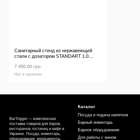
Санитарный стенд из нержавеющей
стали с дозатором STANDART 1.0
(внутреннего исполнения)
7 490.00 грн
Нет в наличии
Каталог
Посуда и подача напитков
BarTrigger — комплексная
Барный инвентарь
поставка товаров для баров,
ресторанов, гостиниц и кафе в
Барное оборудование
Украине. Посуда, инвентарь,
Для работы с вином
оборудование, ингредиенты,