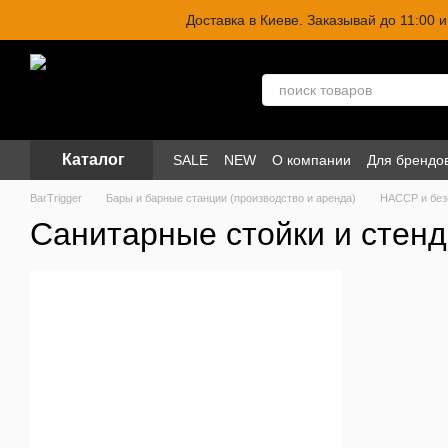
Перейти к основному контенту
Доставка в Киеве. Заказывай до 11:00
Каталог
SALE
NEW
О компании
Для брендо
BarTrigger
Бары и барные станции (производство и аренда)
HACCP и без
Санитарные стойки и стен