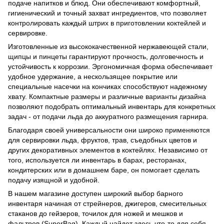
подаче напитков и блюд. Они обеспечивают комфортный,
гигиенический и точный захват ингредиентов, что позволяет
контролировать каждый штрих в приготовлении коктейлей и
сервировке.
Изготовленные из высококачественной нержавеющей стали,
щипцы и пинцеты гарантируют прочность, долговечность и
устойчивость к коррозии. Эргономичная форма обеспечивает
удобное удержание, а нескользящее покрытие или
специальные насечки на кончиках способствуют надежному
хвату. Компактные размеры и различные варианты дизайна
позволяют подобрать оптимальный инвентарь для конкретных
задач - от подачи льда до аккуратного размещения гарнира.
Благодаря своей универсальности они широко применяются
для сервировки льда, фруктов, трав, съедобных цветов и
других декоративных элементов в коктейлях. Независимо от
того, используется ли инвентарь в барах, ресторанах,
кондитерских или в домашнем баре, он помогает сделать
подачу изящной и удобной.
В нашем магазине доступен широкий выбор барного
инвентаря начиная от стрейнеров, джигеров, смесительных
стаканов до гейзеров, точилок для ножей и мешков и
фальтров (SuperBag). Каждый найдет здесь что-то для себя