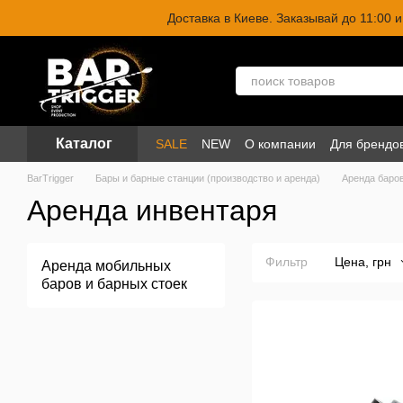
Перейти к основному контенту
Доставка в Киеве. Заказывай до 11:00
Каталог
SALE
NEW
О компании
Для брендо
BarTrigger
Бары и барные станции (производство и аренда)
Аренда баро
Аренда инвентаря
Фильтр
Цена, грн
Аренда мобильных
баров и барных стоек