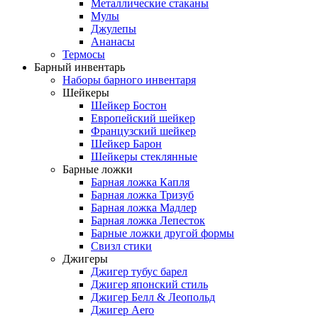
Металлические стаканы
Мулы
Джулепы
Ананасы
Термосы
Барный инвентарь
Наборы барного инвентаря
Шейкеры
Шейкер Бостон
Европейский шейкер
Французский шейкер
Шейкер Барон
Шейкеры стеклянные
Барные ложки
Барная ложка Капля
Барная ложка Тризуб
Барная ложка Мадлер
Барная ложка Лепесток
Барные ложки другой формы
Свизл стики
Джигеры
Джигер тубус барел
Джигер японский стиль
Джигер Белл & Леопольд
Джигер Aero