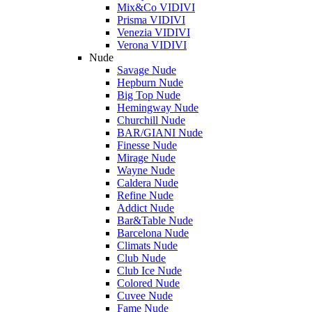
Mix&Co VIDIVI
Prisma VIDIVI
Venezia VIDIVI
Verona VIDIVI
Nude
Savage Nude
Hepburn Nude
Big Top Nude
Hemingway Nude
Churchill Nude
BAR/GIANI Nude
Finesse Nude
Mirage Nude
Wayne Nude
Caldera Nude
Refine Nude
Addict Nude
Bar&Table Nude
Barcelona Nude
Climats Nude
Club Nude
Club Ice Nude
Colored Nude
Cuvee Nude
Fame Nude