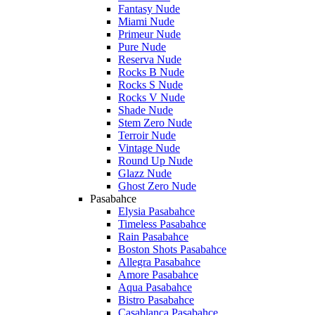
Fantasy Nude
Miami Nude
Primeur Nude
Pure Nude
Reserva Nude
Rocks B Nude
Rocks S Nude
Rocks V Nude
Shade Nude
Stem Zero Nude
Terroir Nude
Vintage Nude
Round Up Nude
Glazz Nude
Ghost Zero Nude
Pasabahce
Elysia Pasabahce
Timeless Pasabahce
Rain Pasabahce
Boston Shots Pasabahce
Allegra Pasabahce
Amore Pasabahce
Aqua Pasabahce
Bistro Pasabahce
Casablanca Pasabahce