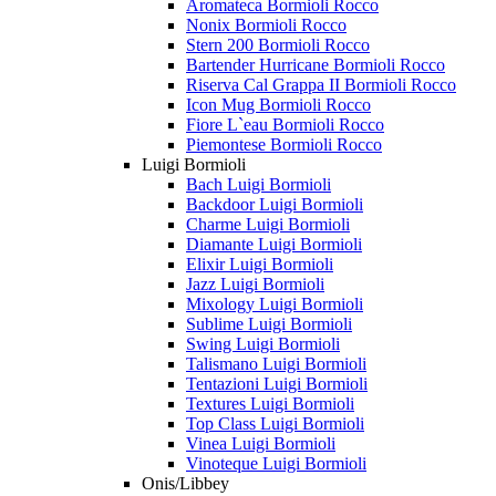
Aromateca Bormioli Rocco
Nonix Bormioli Rocco
Stern 200 Bormioli Rocco
Bartender Hurricane Bormioli Rocco
Riserva Cal Grappa II Bormioli Rocco
Icon Mug Bormioli Rocco
Fiore L`eau Bormioli Rocco
Piemontese Bormioli Rocco
Luigi Bormioli
Bach Luigi Bormioli
Backdoor Luigi Bormioli
Charme Luigi Bormioli
Diamante Luigi Bormioli
Elixir Luigi Bormioli
Jazz Luigi Bormioli
Mixology Luigi Bormioli
Sublime Luigi Bormioli
Swing Luigi Bormioli
Talismano Luigi Bormioli
Tentazioni Luigi Bormioli
Textures Luigi Bormioli
Top Class Luigi Bormioli
Vinea Luigi Bormioli
Vinoteque Luigi Bormioli
Onis/Libbey