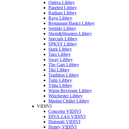
Optiva Libbey
Paneled Libbey
Radiant Libbey
Rayo Libbey
Restaurant Basics Libbey
Sentido Libbey
Shots&Shooters Libbey
Specials Libbey
SPKSY Libbey
Stark Libbey
Tarq Libbey
Sway Libbey
The Gats Libbey
Tiki Libbey
Tradition Libbey
Tulip Libbey
Viitta Libbey
Warm Beverage Libbey
Winchester Libbey
Martini Chiller Libbey
VIDIVI
Concerto VIDIVI
DIVA 2.4.6 VIDIVI
Dolomiti VIDIVI
Honey VIDIVI