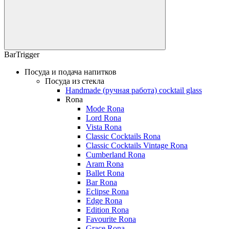
BarTrigger
Посуда и подача напитков
Посуда из стекла
Handmade (ручная работа) cocktail glass
Rona
Mode Rona
Lord Rona
Vista Rona
Classic Cocktails Rona
Classic Cocktails Vintage Rona
Cumberland Rona
Aram Rona
Ballet Rona
Bar Rona
Eclipse Rona
Edge Rona
Edition Rona
Favourite Rona
Grace Rona