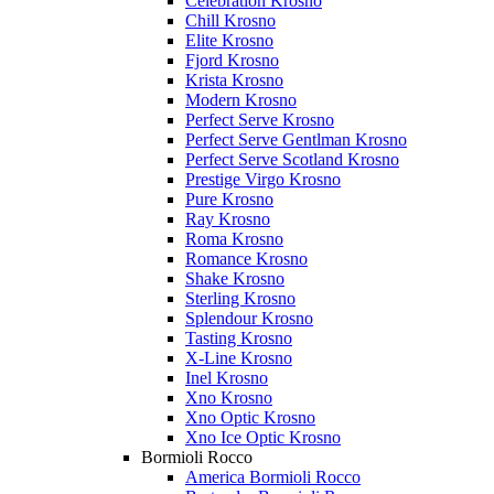
Celebration Krosno
Chill Krosno
Elite Krosno
Fjord Krosno
Krista Krosno
Modern Krosno
Perfect Serve Krosno
Perfect Serve Gentlman Krosno
Perfect Serve Scotland Krosno
Prestige Virgo Krosno
Pure Krosno
Ray Krosno
Roma Krosno
Romance Krosno
Shake Krosno
Sterling Krosno
Splendour Krosno
Tasting Krosno
X-Line Krosno
Inel Krosno
Xno Krosno
Xno Optic Krosno
Xno Ice Optic Krosno
Bormioli Rocco
America Bormioli Rocco