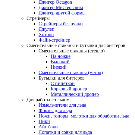
Джигер Octagon
Джигер Мистер слим
Джигер другой формы
Стрейнеры
Стрейнеры без ручки
Джулеп
Хоторн
Файн-стрейнер
Смесительные стаканы и бутылки для биттеров
Смесительные стаканы (стекло)
На ножке
Высокий
Низкий
Смесительные стаканы (метал)
Бутылки для биттеров
С пипеткой
Корковый дропер
Металлический дропер
Для работы со льдом
Измельчители для льда
Формы для льда
Ножи, топоры, молотки для обработки льда
Пики
Айс баки
Лопатки и совки для льда