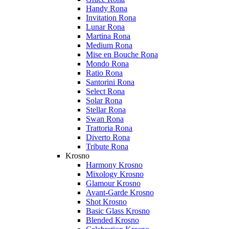
Handy Rona
Invitation Rona
Lunar Rona
Martina Rona
Medium Rona
Mise en Bouche Rona
Mondo Rona
Ratio Rona
Santorini Rona
Select Rona
Solar Rona
Stellar Rona
Swan Rona
Trattoria Rona
Diverto Rona
Tribute Rona
Krosno
Harmony Krosno
Mixology Krosno
Glamour Krosno
Avant-Garde Krosno
Shot Krosno
Basic Glass Krosno
Blended Krosno