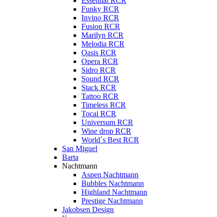
Essential RCR
Funky RCR
Invino RCR
Fusion RCR
Marilyn RCR
Melodia RCR
Oasis RCR
Opera RCR
Sidro RCR
Sound RCR
Stack RCR
Tattoo RCR
Timeless RCR
Tocai RCR
Universum RCR
Wine drop RCR
World`s Best RCR
San Miguel
Barta
Nachtmann
Aspen Nachtmann
Bubbles Nachtmann
Highland Nachtmann
Prestige Nachtmann
Jakobsen Design