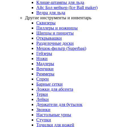
Клише-штампы для льда
Айс Бол мейкер (Ice Ball maker)
Ведра для льда
Другие инструменты и инвентарь
Сквизеры
Пиллеры и ножницы
Щипцы и пинцеты
Открывашки
Разделочные доски
Мешок-фильтр (Superbag)
Гейзеры
Ножи
Мадлеры
Венчики
Риммеры
Спреи
Барные сетки
Ложки для абсента
Терки
Лейки
Держатели для бутылок
Звонки
Настольные урны
Ступки
Точилки для ножей