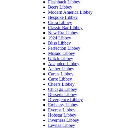
Flashback Libbey
Beers Libbey
Modern America Libbey
Bespoke Libbey
Cidra Libbey
Classic Bar Libbey
New Era Libbey
1924 Libbey
Bliss Libbey
Perfection Libbey
Mosaic Libbey
Glitch Libbey
Acapulco Libbey
Aether Libbey
Carats Libbey
Carre Libbey
Cheers Libbey
Chicago Libbey
Desserts Libbey
Divergence Libbey
Embassy Libbey
Everest Libbey
Hobstar Libbey
Inverness Libbey
Levitas Libbey