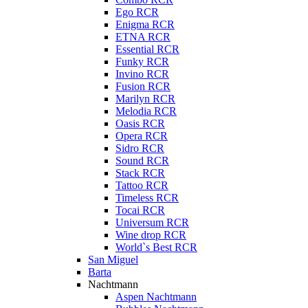
Ego RCR
Enigma RCR
ETNA RCR
Essential RCR
Funky RCR
Invino RCR
Fusion RCR
Marilyn RCR
Melodia RCR
Oasis RCR
Opera RCR
Sidro RCR
Sound RCR
Stack RCR
Tattoo RCR
Timeless RCR
Tocai RCR
Universum RCR
Wine drop RCR
World`s Best RCR
San Miguel
Barta
Nachtmann
Aspen Nachtmann