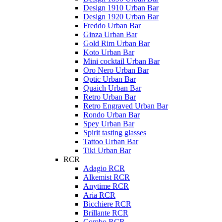
Design 1910 Urban Bar
Design 1920 Urban Bar
Freddo Urban Bar
Ginza Urban Bar
Gold Rim Urban Bar
Koto Urban Bar
Mini cocktail Urban Bar
Oro Nero Urban Bar
Optic Urban Bar
Quaich Urban Bar
Retro Urban Bar
Retro Engraved Urban Bar
Rondo Urban Bar
Spey Urban Bar
Spirit tasting glasses
Tattoo Urban Bar
Tiki Urban Bar
RCR
Adagio RCR
Alkemist RCR
Anytime RCR
Aria RCR
Bicchiere RCR
Brillante RCR
Combo RCR