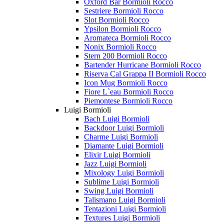
Oxford Bar Bormioli Rocco
Sestriere Bormioli Rocco
Slot Bormioli Rocco
Ypsilon Bormioli Rocco
Aromateca Bormioli Rocco
Nonix Bormioli Rocco
Stern 200 Bormioli Rocco
Bartender Hurricane Bormioli Rocco
Riserva Cal Grappa II Bormioli Rocco
Icon Mug Bormioli Rocco
Fiore L`eau Bormioli Rocco
Piemontese Bormioli Rocco
Luigi Bormioli
Bach Luigi Bormioli
Backdoor Luigi Bormioli
Charme Luigi Bormioli
Diamante Luigi Bormioli
Elixir Luigi Bormioli
Jazz Luigi Bormioli
Mixology Luigi Bormioli
Sublime Luigi Bormioli
Swing Luigi Bormioli
Talismano Luigi Bormioli
Tentazioni Luigi Bormioli
Textures Luigi Bormioli