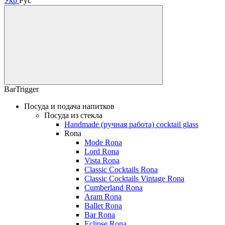
Укр
Рус
BarTrigger
Посуда и подача напитков
Посуда из стекла
Handmade (ручная работа) cocktail glass
Rona
Mode Rona
Lord Rona
Vista Rona
Classic Cocktails Rona
Classic Cocktails Vintage Rona
Cumberland Rona
Aram Rona
Ballet Rona
Bar Rona
Eclipse Rona