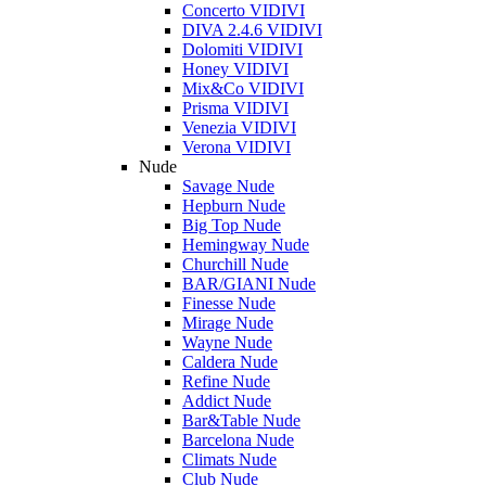
Concerto VIDIVI
DIVA 2.4.6 VIDIVI
Dolomiti VIDIVI
Honey VIDIVI
Mix&Co VIDIVI
Prisma VIDIVI
Venezia VIDIVI
Verona VIDIVI
Nude
Savage Nude
Hepburn Nude
Big Top Nude
Hemingway Nude
Churchill Nude
BAR/GIANI Nude
Finesse Nude
Mirage Nude
Wayne Nude
Caldera Nude
Refine Nude
Addict Nude
Bar&Table Nude
Barcelona Nude
Climats Nude
Club Nude