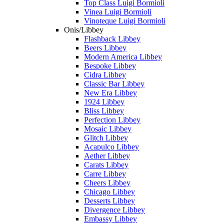
Top Class Luigi Bormioli
Vinea Luigi Bormioli
Vinoteque Luigi Bormioli
Onis/Libbey
Flashback Libbey
Beers Libbey
Modern America Libbey
Bespoke Libbey
Cidra Libbey
Classic Bar Libbey
New Era Libbey
1924 Libbey
Bliss Libbey
Perfection Libbey
Mosaic Libbey
Glitch Libbey
Acapulco Libbey
Aether Libbey
Carats Libbey
Carre Libbey
Cheers Libbey
Chicago Libbey
Desserts Libbey
Divergence Libbey
Embassy Libbey