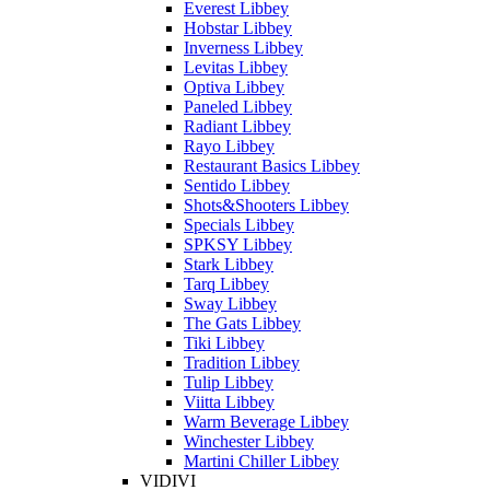
Everest Libbey
Hobstar Libbey
Inverness Libbey
Levitas Libbey
Optiva Libbey
Paneled Libbey
Radiant Libbey
Rayo Libbey
Restaurant Basics Libbey
Sentido Libbey
Shots&Shooters Libbey
Specials Libbey
SPKSY Libbey
Stark Libbey
Tarq Libbey
Sway Libbey
The Gats Libbey
Tiki Libbey
Tradition Libbey
Tulip Libbey
Viitta Libbey
Warm Beverage Libbey
Winchester Libbey
Martini Chiller Libbey
VIDIVI