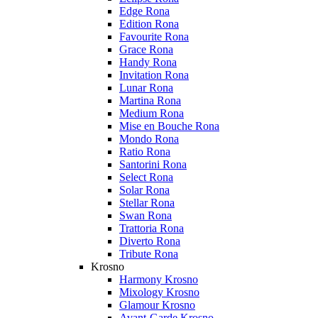
Edge Rona
Edition Rona
Favourite Rona
Grace Rona
Handy Rona
Invitation Rona
Lunar Rona
Martina Rona
Medium Rona
Mise en Bouche Rona
Mondo Rona
Ratio Rona
Santorini Rona
Select Rona
Solar Rona
Stellar Rona
Swan Rona
Trattoria Rona
Diverto Rona
Tribute Rona
Krosno
Harmony Krosno
Mixology Krosno
Glamour Krosno
Avant-Garde Krosno