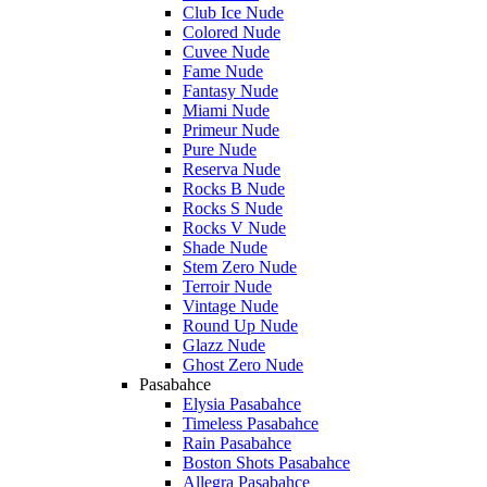
Club Ice Nude
Colored Nude
Cuvee Nude
Fame Nude
Fantasy Nude
Miami Nude
Primeur Nude
Pure Nude
Reserva Nude
Rocks B Nude
Rocks S Nude
Rocks V Nude
Shade Nude
Stem Zero Nude
Terroir Nude
Vintage Nude
Round Up Nude
Glazz Nude
Ghost Zero Nude
Pasabahce
Elysia Pasabahce
Timeless Pasabahce
Rain Pasabahce
Boston Shots Pasabahce
Allegra Pasabahce