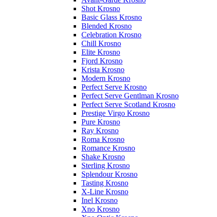
Shot Krosno
Basic Glass Krosno
Blended Krosno
Celebration Krosno
Chill Krosno
Elite Krosno
Fjord Krosno
Krista Krosno
Modern Krosno
Perfect Serve Krosno
Perfect Serve Gentlman Krosno
Perfect Serve Scotland Krosno
Prestige Virgo Krosno
Pure Krosno
Ray Krosno
Roma Krosno
Romance Krosno
Shake Krosno
Sterling Krosno
Splendour Krosno
Tasting Krosno
X-Line Krosno
Inel Krosno
Xno Krosno