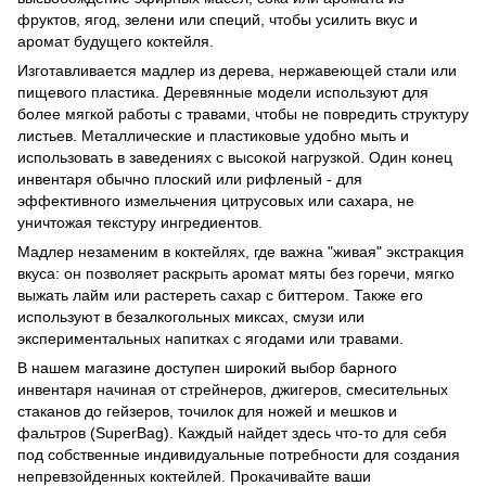
фруктов, ягод, зелени или специй, чтобы усилить вкус и
аромат будущего коктейля.
Изготавливается мадлер из дерева, нержавеющей стали или
пищевого пластика. Деревянные модели используют для
более мягкой работы с травами, чтобы не повредить структуру
листьев. Металлические и пластиковые удобно мыть и
использовать в заведениях с высокой нагрузкой. Один конец
инвентаря обычно плоский или рифленый - для
эффективного измельчения цитрусовых или сахара, не
уничтожая текстуру ингредиентов.
Мадлер незаменим в коктейлях, где важна "живая" экстракция
вкуса: он позволяет раскрыть аромат мяты без горечи, мягко
выжать лайм или растереть сахар с биттером. Также его
используют в безалкогольных миксах, смузи или
экспериментальных напитках с ягодами или травами.
В нашем магазине доступен широкий выбор барного
инвентаря начиная от стрейнеров, джигеров, смесительных
стаканов до гейзеров, точилок для ножей и мешков и
фальтров (SuperBag). Каждый найдет здесь что-то для себя
под собственные индивидуальные потребности для создания
непревзойденных коктейлей. Прокачивайте ваши