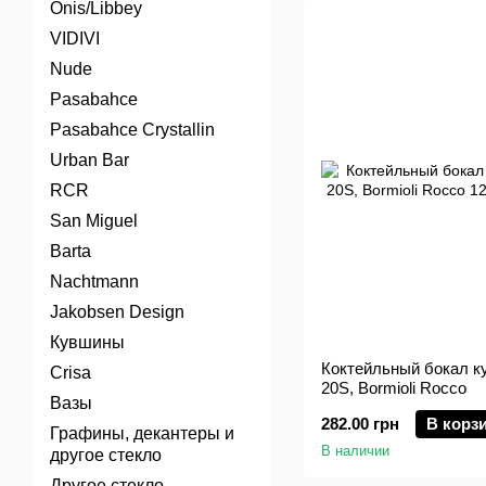
Onis/Libbey
VIDIVI
Nude
Pasabahce
Pasabahce Crystallin
Urban Bar
RCR
San Miguel
Barta
Nachtmann
Jakobsen Design
Кувшины
Коктейльный бокал ку
Crisa
20S, Bormioli Rocco
Вазы
282.00 грн
В корз
Графины, декантеры и
В наличии
другое стекло
Другое стекло