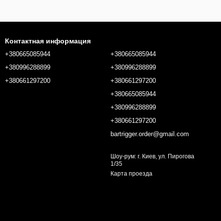
Контактная информация
+380665085944
+380665085944
+380996288899
+380996288899
+380661297200
+380661297200
+380665085944
+380996288899
+380661297200
bartrigger.order@gmail.com
Шоу-рум: г. Киев, ул. Пирогова
1/35
Карта проезда