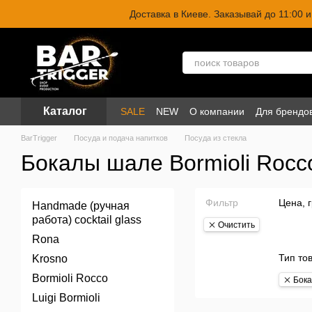
Перейти к основному контенту
Доставка в Киеве. Заказывай до 11:00
Каталог
SALE
NEW
О компании
Для брендо
BarTrigger
Посуда и подача напитков
Посуда из стекла
Бокалы шале Bormioli Rocc
Фильтр
Цена, 
Handmade (ручная
работа) cocktail glass
Очистить
Rona
Тип то
Krosno
Bormioli Rocco
Бок
Luigi Bormioli