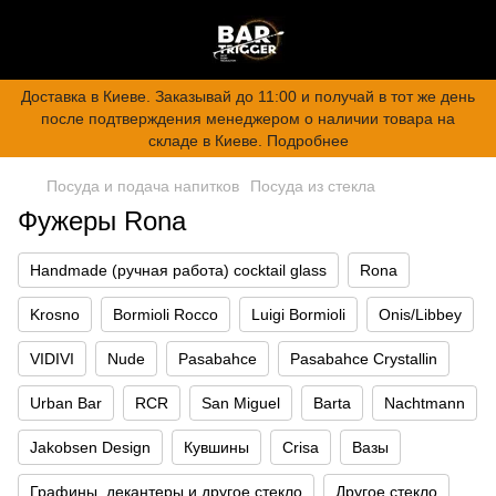
Доставка в Киеве. Заказывай до 11:00 и получай в тот же день
после подтверждения менеджером о наличии товара на
складе в Киеве. Подробнее
Посуда и подача напитков
Посуда из стекла
Фужеры Rona
Handmade (ручная работа) cocktail glass
Rona
Krosno
Bormioli Rocco
Luigi Bormioli
Onis/Libbey
VIDIVI
Nude
Pasabahce
Pasabahce Crystallin
Urban Bar
RCR
San Miguel
Barta
Nachtmann
Jakobsen Design
Кувшины
Crisa
Вазы
Графины, декантеры и другое стекло
Другое стекло