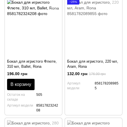
−25%
Бокал для игристого Флюте,
Бокал для игристого, 220 мл,
310 мл, Ballet, Rona
Aram, Rona
196.00 грн
132.00 грн
176.00 грн
Артикул
858178208985
В корзину
модели
5
Остаток на
505
складе
Артикул модели
85817823242
08