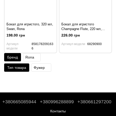
Бокал для игристого, 320 мл,
Бокал для игристого
Swan, Rona
Champagne Flute, 220 мл,
Edge, Rona
198.00 грн
226.00 грн
Артикул
858178209163
Артикул модели
68290900
модели
6
Бренд
Rona
Тип товара
Фужер
+380665085944
+380996288899
+380661297200
Контакты