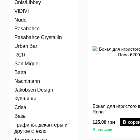
Onis/Libbey
VIDIVI
Nude
Pasabahce
Pasabahce Crystallin
Urban Bar
RCR
San Miguel
Barta
Nachtmann
Jakobsen Design
Кувшины
Бокал для игристого в
Crisa
Rona
Вазы
125.00 грн
В корз
Графины, декантеры и
В наличии
другое стекло
Другое стекло