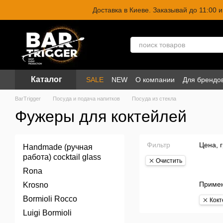
Перейти к основному контенту
Доставка в Киеве. Заказывай до 11:00
Каталог
SALE
NEW
О компании
Для брендо
BarTrigger
Посуда и подача напитков
Посуда из стекла
Фужеры для коктейлей
Фильтр
Цена, 
Handmade (ручная
работа) cocktail glass
Очистить
Rona
Приме
Krosno
Bormioli Rocco
Кокт
Luigi Bormioli