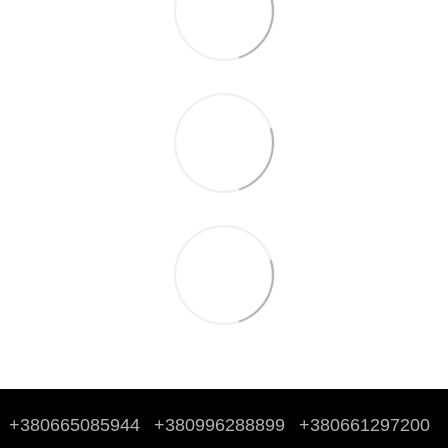
+380665085944
+380996288899
+380661297200