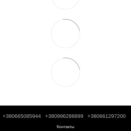
+380665085944
+380996288899
+380661297200
Контакты