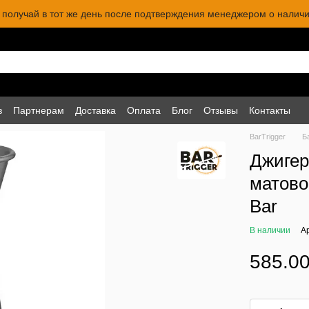
 и получай в тот же день после подтверждения менеджером о наличи
в
Партнерам
Доставка
Оплата
Блог
Отзывы
Контакты
BarTrigger
Б
Джигер
матовог
Bar
В наличии
А
585.00