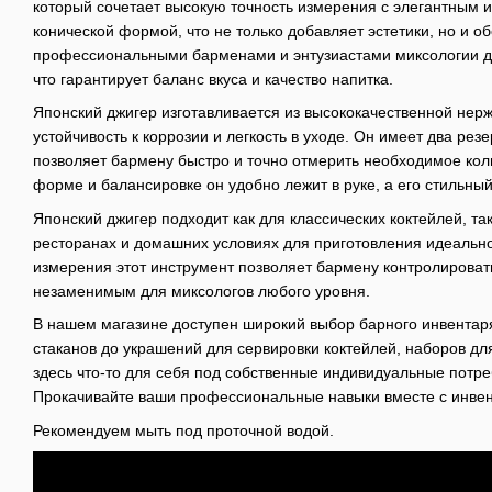
который сочетает высокую точность измерения с элегантным 
конической формой, что не только добавляет эстетики, но и о
профессиональными барменами и энтузиастами миксологии для
что гарантирует баланс вкуса и качество напитка.
Японский джигер изготавливается из высококачественной нерж
устойчивость к коррозии и легкость в уходе. Он имеет два ре
позволяет бармену быстро и точно отмерить необходимое кол
форме и балансировке он удобно лежит в руке, а его стильны
Японский джигер подходит как для классических коктейлей, так
ресторанах и домашних условиях для приготовления идеально
измерения этот инструмент позволяет бармену контролировать
незаменимым для миксологов любого уровня.
В нашем магазине доступен широкий выбор барного инвентаря
стаканов до украшений для сервировки коктейлей, наборов д
здесь что-то для себя под собственные индивидуальные потр
Прокачивайте ваши профессиональные навыки вместе с инвент
Рекомендуем мыть под проточной водой.