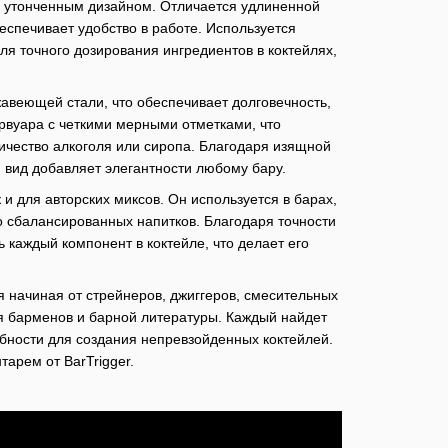
и утонченным дизайном. Отличается удлиненной
беспечивает удобство в работе. Используется
 точного дозирования ингредиентов в коктейлях,
авеющей стали, что обеспечивает долговечность,
зервуара с четкими мерными отметками, что
ичество алкоголя или сиропа. Благодаря изящной
й вид добавляет элегантности любому бару.
 и для авторских миксов. Он используется в барах,
 сбалансированных напитков. Благодаря точности
 каждый компонент в коктейле, что делает его
 начиная от стрейнеров, джиггеров, смесительных
ля барменов и барной литературы. Каждый найдет
ебности для создания непревзойденных коктейлей.
арем от BarTrigger.