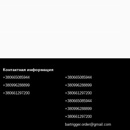
Контактная информация
+380665085944
+380665085944
+380996288899
+380996288899
+380661297200
+380661297200
+380665085944
+380996288899
+380661297200
bartrigger.order@gmail.com