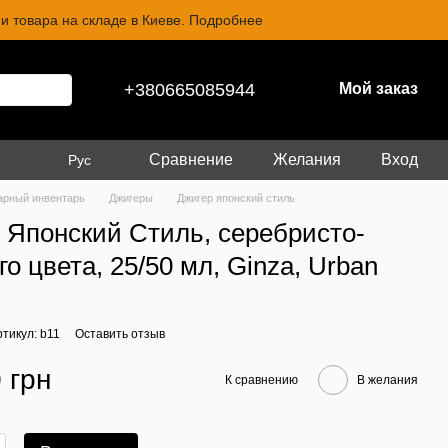
и товара на складе в Киеве. Подробнее
+380665085944
Мой заказ
Сравнение
Желания
Вход
Рус
арный инвентарь
Джигеры
Джигер японский стиль
 Японский Стиль, серебристо-
о цвета, 25/50 мл, Ginza, Urban
ртикул: b11
Оставить отзыв
 грн
К сравнению
В желания