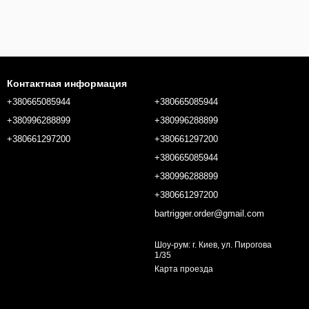
Контактная информация
+380665085944
+380665085944
+380996288899
+380996288899
+380661297200
+380661297200
+380665085944
+380996288899
+380661297200
bartrigger.order@gmail.com
Шоу-рум: г. Киев, ул. Пирогова
1/35
Карта проезда