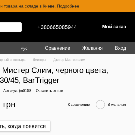
и товара на складе в Киеве. Подробнее
+380665085944
Мой заказ
Сравнение
Желания
Вход
Рус
арный инвентарь
Джигеры
Джигер Мистер слим
 Мистер Слим, черного цвета,
30/45, BarTrigger
Артикул: jm0158
Оставить отзыв
 грн
К сравнению
В желания
ь, когда появится