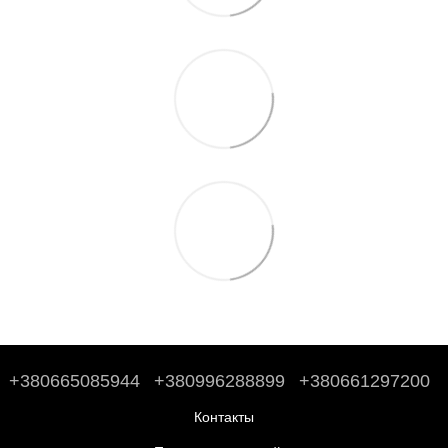
+380665085944
+380996288899
+380661297200
Контакты