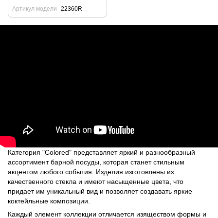
Артикул модели
22360R
Категория "Colored" представляет яркий и разнообразный
ассортимент барной посуды, которая станет стильным
акцентом любого события. Изделия изготовлены из
качественного стекла и имеют насыщенные цвета, что
придает им уникальный вид и позволяет создавать яркие
коктейльные композиции.
Каждый элемент коллекции отличается изяществом формы и