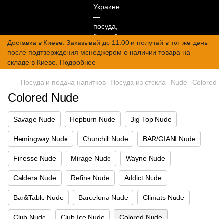
Доставка в Киеве. Заказывай до 11:00 и получай в тот же день
после подтверждения менеджером о наличии товара на
складе в Киеве. Подробнее
Посуда и подача напитков
Посуда из стекла
Nude
Colored
Colored Nude
Savage Nude
Hepburn Nude
Big Top Nude
Hemingway Nude
Churchill Nude
BAR/GIANI Nude
Finesse Nude
Mirage Nude
Wayne Nude
Caldera Nude
Refine Nude
Addict Nude
Bar&Table Nude
Barcelona Nude
Climats Nude
Club Nude
Club Ice Nude
Colored Nude