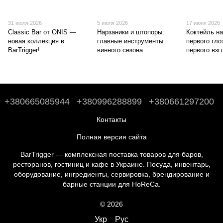
31 июля 2026
5 июля 2026
17 июня 2026
Classic Bar от ONIS —
Нарзаники и штопоры:
Коктейль на
новая коллекция в
главные инструменты
первого глот
BarTrigger!
винного сезона
первого взг
+380665085944
+380996288899
+380661297200
Контакты
Полная версия сайта
BarTrigger — комплексная поставка товаров для баров,
ресторанов, гостиниц и кафе в Украине. Посуда, инвентарь,
оборудование, ингредиенты, сервировка, брендирование и
барные станции для HoReCa.
© 2026
Укр
Рус