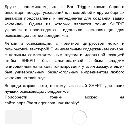
Друзья, напоминаем, что в Bar Trigger кроме барного
инвентаря, посуды, украшений для коктейлей и других барных
девайсов представлены и ингредиенты для создания ваших
коктейлей. Одним из которых является тоник SHEPIT
украинского производства - идеальная составляющая для
освежающих летних лонгдринков.
Легкий и освежающий, с приятной цитрусовой нотой и
пузырьковой текстурой! С минимальным содержанием сахара,
с цельным самостоятельным вкусом и идеальной газацией
чтобы SHEPIT был альтернативой любым сладким
газированным напиткам, тонизировал и утолял жажду, а еще -
был универсальным безалкогольным ингредиентом любого
коктейля на твой вкус.
Впереди жаркое лето, поэтому заказывай SHEPIT для твоих
лучших освежающих лонгдринков!
Приобрести тоники можно на
сайте
https://bartrigger.com.ua/ru/toniky/